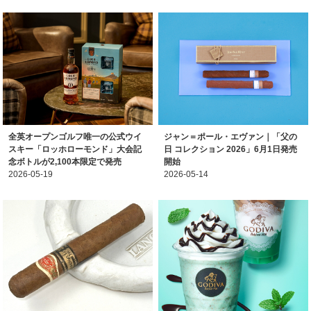
全英オープンゴルフ唯一の公式ウイ
ジャン＝ポール・エヴァン｜「父の
スキー「ロッホローモンド」大会記
日 コレクション 2026」6月1日発売
念ボトルが2,100本限定で発売
開始
2026-05-19
2026-05-14