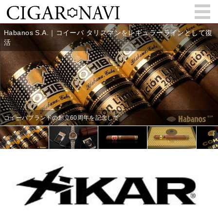
会員登録
お問い合わせ
サインイン
How to Cigar?
Cigar Location
Cigar Information
Cigar Column
Memorandum
葉巻人
Cigar Map