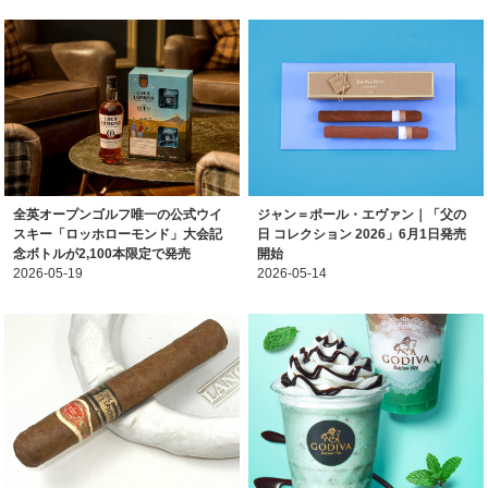
全英オープンゴルフ唯一の公式ウイ
ジャン＝ポール・エヴァン｜「父の
スキー「ロッホローモンド」大会記
日 コレクション 2026」6月1日発売
念ボトルが2,100本限定で発売
開始
2026-05-19
2026-05-14