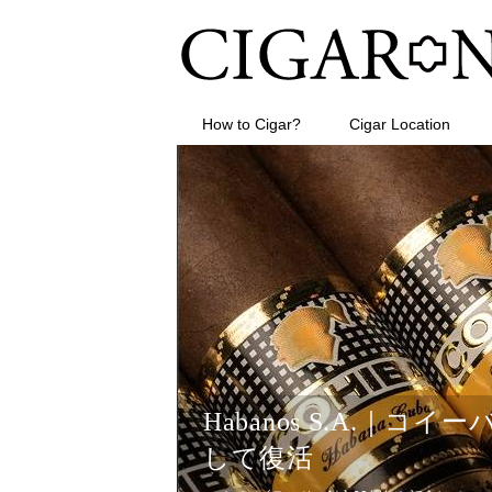
How to Cigar?
Cigar Location
Habanos S.A.｜
して復活