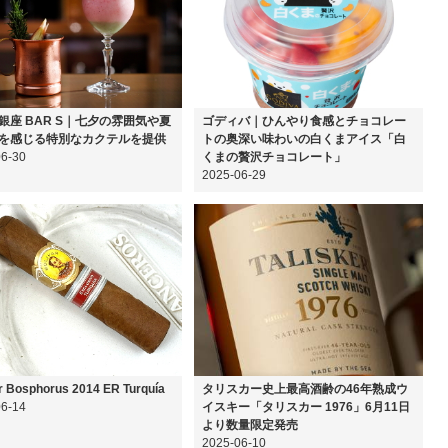
銀座 BAR S｜七夕の雰囲気や夏
ゴディバ｜ひんやり食感とチョコレー
を感じる特別なカクテルを提供
トの奥深い味わいの白くまアイス「白
06-30
くまの贅沢チョコレート」
2025-06-29
r Bosphorus 2014 ER Turquía
タリスカー史上最高酒齢の46年熟成ウ
06-14
イスキー「タリスカー 1976」6月11日
より数量限定発売
2025-06-10