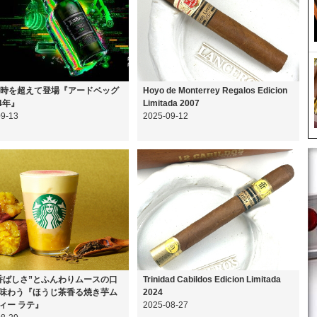
の時を超えて登場『アードベッグ
Hoyo de Monterrey Regalos Edicion
24年』
Limitada 2007
09-13
2025-09-12
香ばしさ”とふんわりムースの口
Trinidad Cabildos Edicion Limitada
味わう『ほうじ茶香る焼き芋ム
2024
ィー ラテ』
2025-08-27