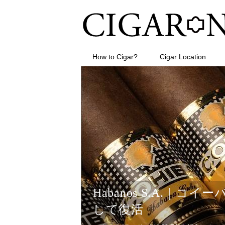
How to Cigar?
Cigar Location
Habanos S.A.｜
して復活