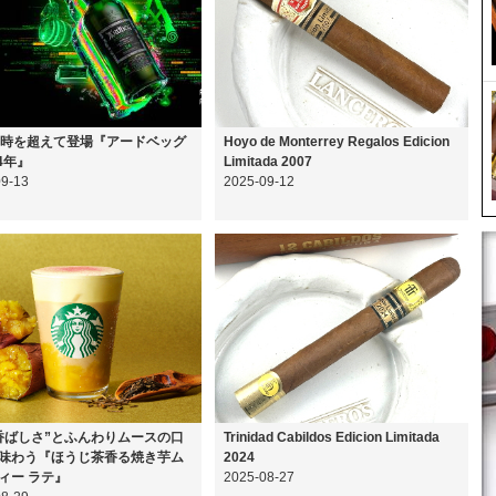
の時を超えて登場『アードベッグ
Hoyo de Monterrey Regalos Edicion
24年』
Limitada 2007
09-13
2025-09-12
香ばしさ”とふんわりムースの口
Trinidad Cabildos Edicion Limitada
味わう『ほうじ茶香る焼き芋ム
2024
ィー ラテ』
2025-08-27