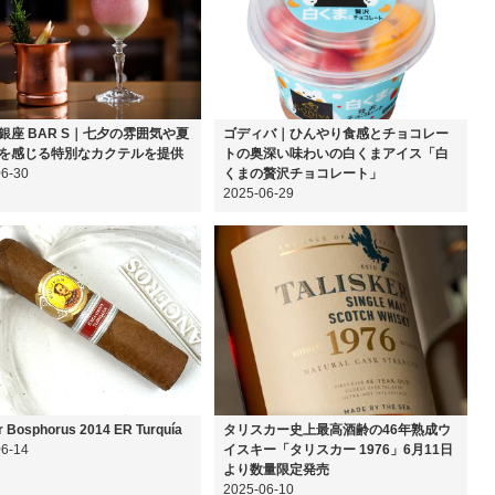
銀座 BAR S｜七夕の雰囲気や夏
ゴディバ｜ひんやり食感とチョコレー
を感じる特別なカクテルを提供
トの奥深い味わいの白くまアイス「白
06-30
くまの贅沢チョコレート」
2025-06-29
r Bosphorus 2014 ER Turquía
タリスカー史上最高酒齢の46年熟成ウ
06-14
イスキー「タリスカー 1976」6月11日
より数量限定発売
2025-06-10