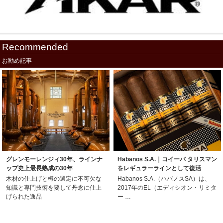
Recommended
お勧め記事
グレンモーレンジィ30年、ラインナ
Habanos S.A.｜コイーバ タリスマン
ップ史上最長熟成の30年
をレギュラーラインとして復活
木材の仕上げと樽の選定に不可欠な
Habanos S.A.（ハバノスSA）は、
知識と専門技術を要して丹念に仕上
2017年のEL（エディシオン・リミタ
げられた逸品
ー …