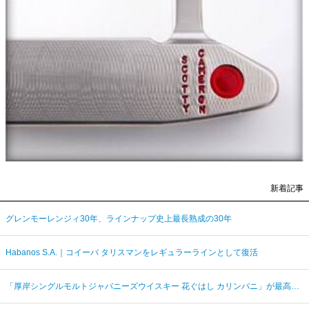
新着記事
グレンモーレンジィ30年、ラインナップ史上最長熟成の30年
Habanos S.A.｜コイーバ タリスマンをレギュラーラインとして復活
「厚岸シングルモルトジャパニーズウイスキー 花ぐはし カリンパニ」が最高金賞、ジャパングランプリ受賞