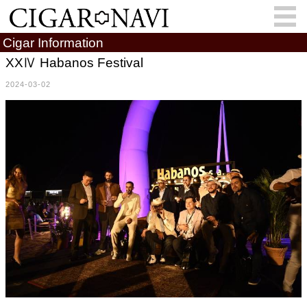
Cigar Information
XXⅣ Habanos Festival
2024-03-02
会員登録
お問い合わせ
サインイン
How to Cigar?
Cigar Location
Cigar Information
Cigar Column
Memorandum
葉巻人
Cigar Map