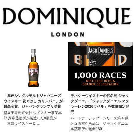
「厚岸シングルモルトジャパニーズ
テネシーウイスキーの代名詞 ジャッ
ウイスキー 花ぐはし カリンパニ」が
クダニエル「ジャックダニエル マク
最高金賞、ジャパングランプリ受賞
ラーレン2026ラベル」を数量限定発
売
堅展実業株式会社 ウイスキー事業本
部 厚岸蒸溜所が製造した8製品が
パートナーシップ・シリーズ第４弾
「東京ウイスキー＆ …
となる本企画品は、ジャックダニエ
ル蒸溜所の創業160 …