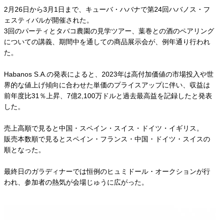
2月26日から3月1日まで、キューバ・ハバナで第24回ハバノス・フ
ェスティバルが開催された。
3回のパーティとタバコ農園の見学ツアー、葉巻との酒のペアリング
についての講義、期間中を通しての商品展示会が、例年通り行われ
た。
Habanos S.A.の発表によると、2023年は高付加価値の市場投入や世
界的な値上げ傾向に合わせた単価のプライスアップに伴い、収益は
前年度比31％上昇、7億2,100万ドルと過去最高益を記録したと発表
した。
売上高順で見ると中国・スペイン・スイス・ドイツ・イギリス。
販売本数順で見るとスペイン・フランス・中国・ドイツ・スイスの
順となった。
最終日のガラディナーでは恒例のヒュミドール・オークションが行
われ、参加者の熱気が会場じゅうに広がった。