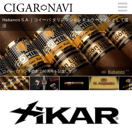
会員登録
お問い合わせ
サインイン
How to Cigar?
Cigar Location
Cigar Information
Cigar Column
Memorandum
葉巻人
Cigar Map