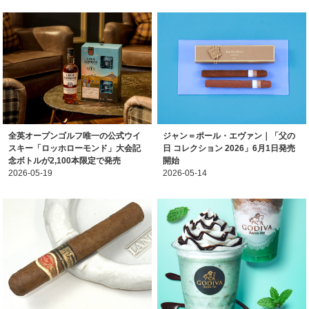
全英オープンゴルフ唯一の公式ウイ
ジャン＝ポール・エヴァン｜「父の
スキー「ロッホローモンド」大会記
日 コレクション 2026」6月1日発売
念ボトルが2,100本限定で発売
開始
2026-05-19
2026-05-14