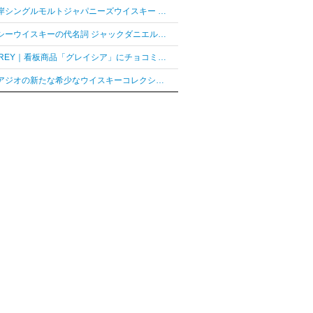
「厚岸シングルモルトジャパニーズウイスキー 花ぐはし カリンパニ」が最高金賞、ジャパングランプリ受賞
テネシーウイスキーの代名詞 ジャックダニエル「ジャックダニエル マクラーレン2026ラベル」を数量限定発売
AUDREY｜看板商品「グレイシア」にチョコミントフレーバー「グレイシア チョコミンティ」が新登場
ディアジオの新たな希少なウイスキーコレクション「レア シリーズ」が2026年7月7日（火）より日本発売