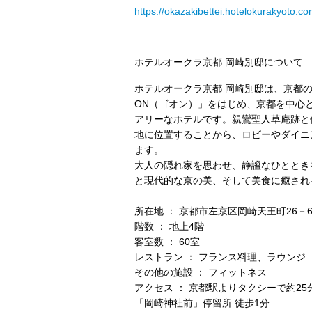
https://okazakibettei.hotelokurakyoto.co
ホテルオークラ京都 岡崎別邸について
ホテルオークラ京都 岡崎別邸は、京都
ON（ゴオン）」をはじめ、京都を中⼼
アリーなホテルです。親鸞聖⼈草庵跡と
地に位置することから、ロビーやダイニ
ます。
⼤⼈の隠れ家を思わせ、静謐なひととき
と現代的な京の美、そして美⾷に癒され
所在地 ： 京都市左京区岡崎天王町26－
階数 ： 地上4階
客室数 ： 60室
レストラン ： フランス料理、ラウンジ
その他の施設 ： フィットネス
アクセス ： 京都駅よりタクシーで約2
「岡崎神社前」停留所 徒歩1分