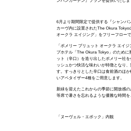
ンパンガーデン』プランを提供いたしま
6月より期間限定で提供する『シャンパ
カーヴ内に設置されたThe Okura T
オークラ エイジング」をフリーフロー
「ポメリー ブリュット オークラ エイ
プホテル「The Okura Tokyo」
ット（辛口）を造り出したポメリー社を
ッシュかつ快活な味わいが特徴となり、
す。すっきりとした辛口は食前酒のほか
いアペタイザー4種をご用意します。
新緑を迎えたこれからの季節に開放感の
等席で暑さを忘れるような優雅な時間を
「ヌーヴェル・エポック」内観