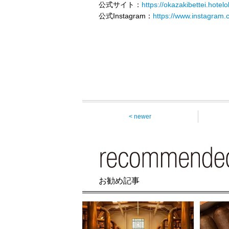
公式サイト：
https://okazakibettei.hotel
公式Instagram：
https://www.instagram.
< newer
お勧め記事