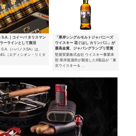
os S.A.｜コイーバ タリスマン
「厚岸シングルモルトジャパニーズ
ラーラインとして復活
ウイスキー 花ぐはし カリンパニ」が
最高金賞、ジャパングランプリ受賞
os S.A.（ハバノスSA）は、
年のEL（エディシオン・リミタ
堅展実業株式会社 ウイスキー事業本
部 厚岸蒸溜所が製造した8製品が「東
京ウイスキー＆ …