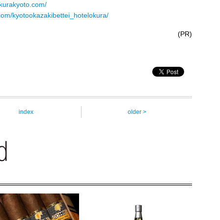
okurakyoto.com/
com/kyotookazakibettei_hotelokura/
(PR)
index
older >