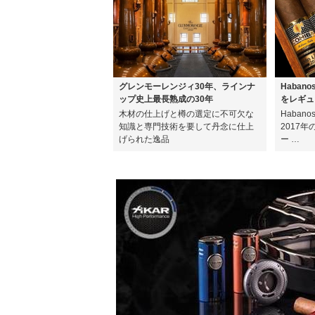
グレンモーレンジィ30年、ラインナ
Haban
ップ史上最長熟成の30年
をレギュ
木材の仕上げと樽の選定に不可欠な
Haban
知識と専門技術を要して丹念に仕上
2017
げられた逸品
ー …