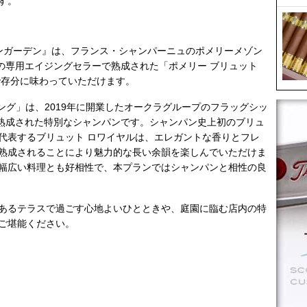
す。
ンガーデン』は、フランス・シャンパーニュのポメリーメゾン
okyoの専用エイジングセラーで熟成された「ポメリー ブリュット
で存分に味わっていただけます。
ジング」は、2019年に開業したオークラグループのフラッグシッ
のために熟成された特別なシャンパンです。シャンパン史上初のブリュ
代表するブリュット ロワイヤルは、エレガントな香りとフレ
熟成されることにより魅力的な長い余韻を楽しんでいただけま
幅広い料理とも好相性で、本プランではシャンパンと相性の良
あるテラスで過ごす心地よいひとときや、庭園に臨む店内の特
ご堪能ください。