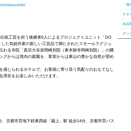
m/restaurants/
の伝統⼯芸を担う後継者6⼈によるプロジェクトユニット「GO
とした気鋭作家の新しい⼯芸品で満たされたスモールラグジュ
伝わる寺院「真宗⼤⾕派岡崎別院（東本願寺岡崎別院）」の隣
ングからは境内の庭園を、客室からは東⼭の豊かな⾃然が望め
を感じられるホテルで、お客様に寄り添う気配りのおもてなし
る滞在をお楽しみいただけます。
6
5分、京都市営地下鉄東⻄線「蹴上」駅 徒歩14分、京都市営バス