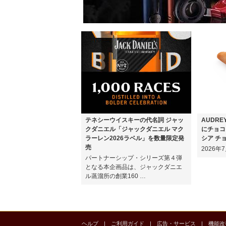
テネシーウイスキーの代名詞 ジャッ
AUDR
クダニエル「ジャックダニエル マク
にチョコ
ラーレン2026ラベル」を数量限定発
シア チ
売
2026
パートナーシップ・シリーズ第４弾
となる本企画品は、ジャックダニエ
ル蒸溜所の創業160 …
ヘルプ
|
ご利用ガイド
|
広告・サービス
|
機能改