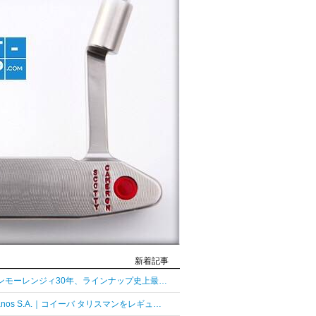
新着記事
グレンモーレンジィ30年、ラインナップ史上最長熟成の30年
Habanos S.A.｜コイーバ タリスマンをレギュラーラインとして復活