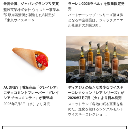
最高金賞、ジャパングランプリ受賞
ラーレン2026ラベル」を数量限定発
売
堅展実業株式会社 ウイスキー事業本
部 厚岸蒸溜所が製造した8製品が
パートナーシップ・シリーズ第４弾
「東京ウイスキー＆ …
となる本企画品は、ジャックダニエ
ル蒸溜所の創業160 …
AUDREY｜看板商品「グレイシア」
ディアジオの新たな希少なウイスキ
にチョコミントフレーバー「グレイ
ーコレクション「レア シリーズ」が
シア チョコミンティ」が新登場
2026年7月7日（火）より日本発売
2026年7月8日（水）より発売
スコットランド各地に眠る至宝を集
めた、進化を続けるシングルモルト
ウイスキーコレクショ …