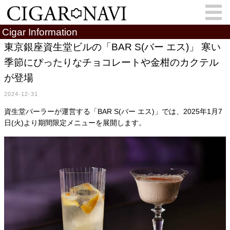
Cigar Information
東京銀座資生堂ビルの「BAR S(バー エス)」 寒い
季節にぴったりなチョコレートや金柑のカクテル
会員登録
お問い合わせ
サインイン
が登場
How to Cigar?
Cigar Location
2024-12-31
Cigar Information
Cigar Column
資生堂パーラーが運営する「BAR S(バー エス)」では、2025年1月7
日(火)より期間限定メニューを展開します。
Memorandum
葉巻人
Cigar Map