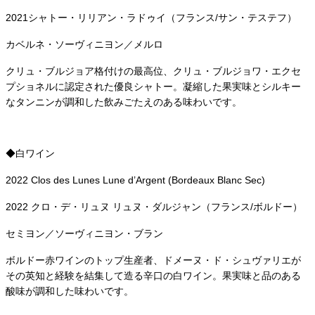
2021シャトー・リリアン・ラドゥイ（フランス/サン・テステフ）
カベルネ・ソーヴィニヨン／メルロ
クリュ・ブルジョア格付けの最高位、クリュ・ブルジョワ・エクセ
プショネルに認定された優良シャトー。凝縮した果実味とシルキー
なタンニンが調和した飲みごたえのある味わいです。
◆白ワイン
2022 Clos des Lunes Lune d’Argent (Bordeaux Blanc Sec)
2022 クロ・デ・リュヌ リュヌ・ダルジャン（フランス/ボルドー）
セミヨン／ソーヴィニヨン・ブラン
ボルドー赤ワインのトップ生産者、ドメーヌ・ド・シュヴァリエが
その英知と経験を結集して造る辛口の白ワイン。果実味と品のある
酸味が調和した味わいです。