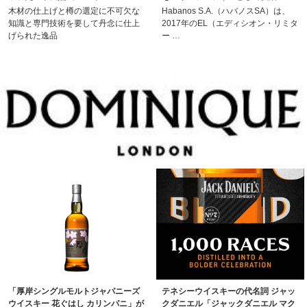
木材の仕上げと樽の選定に不可欠な
Habanos S.A.（ハバノスSA）は、
知識と専門技術を要して丹念に仕上
2017年のEL（エディシオン・リミタ
げられた逸品
ー …
「厚岸シングルモルトジャパニーズ
テネシーウイスキーの代名詞 ジャッ
ウイスキー 花ぐはし カリンパニ」が
クダニエル「ジャックダニエル マク