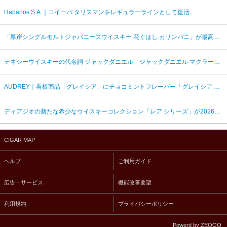
Habanos S.A.｜コイーバ タリスマンをレギュラーラインとして復活
「厚岸シングルモルトジャパニーズウイスキー 花ぐはし カリンパニ」が最高金賞、ジャパングランプリ受賞
テネシーウイスキーの代名詞 ジャックダニエル「ジャックダニエル マクラーレン2026ラベル」を数量限定発売
AUDREY｜看板商品「グレイシア」にチョコミントフレーバー「グレイシア チョコミンティ」が新登場
ディアジオの新たな希少なウイスキーコレクション「レア シリーズ」が2026年7月7日（火）より日本発売
CIGAR MAP
ヘルプ
ご利用ガイド
広告・サービス
機能改善要望
利用規約
プライバシーポリシー
Powerd by ZEQOO