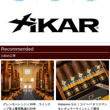
< newer
index
older >
Recommended
お勧め記事
グレンモーレンジィ30年、ラインナ
Habanos S.A.｜コイーバ タリスマン
ップ史上最長熟成の30年
をレギュラーラインとして復活