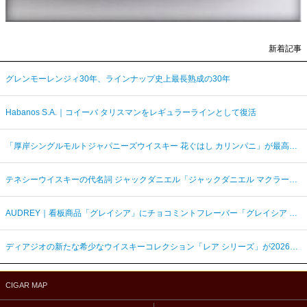
新着記事
グレンモーレンジィ30年、ラインナップ史上最長熟成の30年
Habanos S.A.｜コイーバ タリスマンをレギュラーラインとして復活
「厚岸シングルモルトジャパニーズウイスキー 花ぐはし カリンパニ」が最高金賞、ジャパングランプリ受賞
テネシーウイスキーの代名詞 ジャックダニエル「ジャックダニエル マクラーレン2026ラベル」を数量限定発売
AUDREY｜看板商品「グレイシア」にチョコミントフレーバー「グレイシア チョコミンティ」が新登場
ディアジオの新たな希少なウイスキーコレクション「レア シリーズ」が2026年7月7日（火）より日本発売
CIGAR MAP