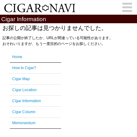
Cigar Information
お探しの記事は見つかりませんでした。
記事の公開が終了したか、URLが間違っている可能性があります。
会員登録
お問い合わせ
サインイン
おそれいりますが、もう一度目的のページをお探しください。
How to Cigar?
Cigar Location
Home
Cigar Information
Cigar Column
How to Cigar?
Memorandum
葉巻人
Cigar Map
Cigar Location
Cigar Map
Cigar Information
Cigar Column
Memorandum