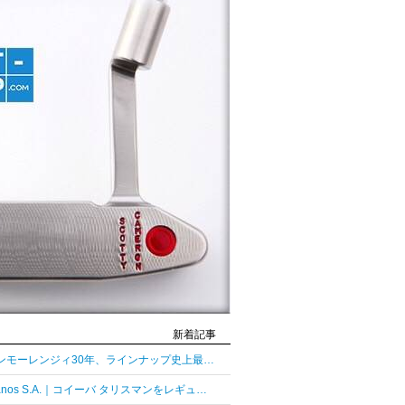
新着記事
グレンモーレンジィ30年、ラインナップ史上最長熟成の30年
Habanos S.A.｜コイーバ タリスマンをレギュラーラインとして復活