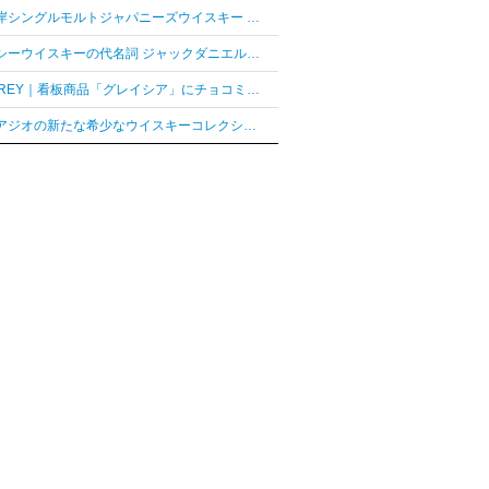
「厚岸シングルモルトジャパニーズウイスキー 花ぐはし カリンパニ」が最高金賞、ジャパングランプリ受賞
テネシーウイスキーの代名詞 ジャックダニエル「ジャックダニエル マクラーレン2026ラベル」を数量限定発売
AUDREY｜看板商品「グレイシア」にチョコミントフレーバー「グレイシア チョコミンティ」が新登場
ディアジオの新たな希少なウイスキーコレクション「レア シリーズ」が2026年7月7日（火）より日本発売