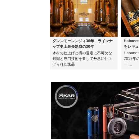
グレンモーレンジィ30年、ラインナ
Haban
ップ史上最長熟成の30年
をレギュ
木材の仕上げと樽の選定に不可欠な
Haban
知識と専門技術を要して丹念に仕上
2017
げられた逸品
ー …