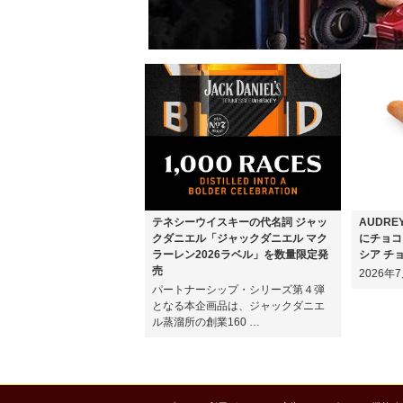
テネシーウイスキーの代名詞 ジャッ
AUDR
クダニエル「ジャックダニエル マク
にチョコ
ラーレン2026ラベル」を数量限定発
シア チ
売
2026
パートナーシップ・シリーズ第４弾
となる本企画品は、ジャックダニエ
ル蒸溜所の創業160 …