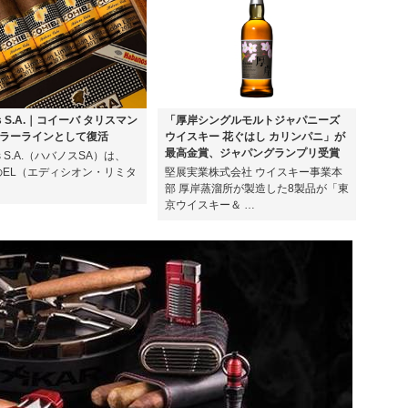
os S.A.｜コイーバ タリスマン
「厚岸シングルモルトジャパニーズ
ラーラインとして復活
ウイスキー 花ぐはし カリンパニ」が
最高金賞、ジャパングランプリ受賞
os S.A.（ハバノスSA）は、
年のEL（エディシオン・リミタ
堅展実業株式会社 ウイスキー事業本
部 厚岸蒸溜所が製造した8製品が「東
京ウイスキー＆ …