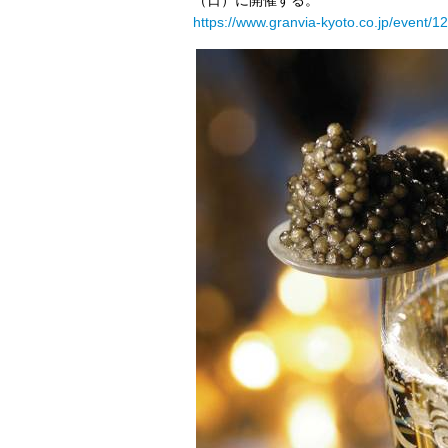
（日）に開催する。
https://www.granvia-kyoto.co.jp/event/12