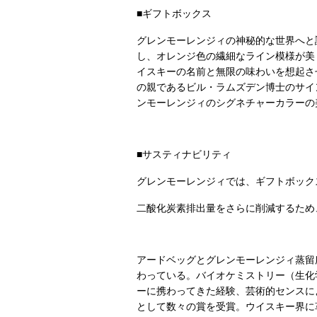
■ギフトボックス
グレンモーレンジィの神秘的な世界へと
し、オレンジ色の繊細なライン模様が美
イスキーの名前と無限の味わいを想起さ
の親であるビル・ラムズデン博士のサイ
ンモーレンジィのシグネチャーカラーの
■サスティナビリティ
グレンモーレンジィでは、ギフトボック
二酸化炭素排出量をさらに削減するため
アードベッグとグレンモーレンジィ蒸留
わっている。バイオケミストリー（生化
ーに携わってきた経験、芸術的センスに
として数々の賞を受賞。ウイスキー界に