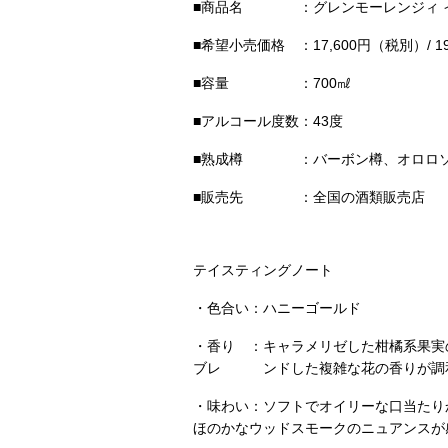
■商品名 ：グレンモーレンジィ イン
■希望小売価格 ：17,600円（税別）/ 1
■容量 ：700㎖
■アルコール度数：43度
■熟成樽 ：バーボン樽、オロロソ
■販売先 ：全国の酒類販売店
テイスティングノート
・色合い：ハニーゴールド
・香り ：キャラメリゼした柑橘系果実
ブレ ンドした複雑な花の香りが調
・味わい：ソフトでオイリーな口当たり
ほのかなウッドスモークのニュアンスが