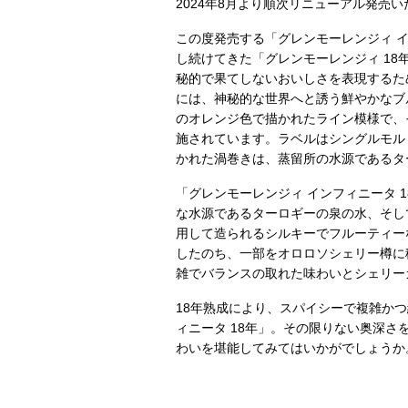
2024年8月より順次リニューアル発売
この度発売する「グレンモーレンジィ イン
し続けてきた「グレンモーレンジィ 1
秘的で果てしないおいしさを表現するた
には、神秘的な世界へと誘う鮮やかなブ
のオレンジ色で描かれたライン模様で、
施されています。ラベルはシングルモル
かれた渦巻きは、蒸留所の水源であるタ
「グレンモーレンジィ インフィニータ 
な水源であるターロギーの泉の水、そし
用して造られるシルキーでフルーティー
したのち、一部をオロロソシェリー樽に
雑でバランスの取れた味わいとシェリー
18年熟成により、スパイシーで複雑か
ィニータ 18年」。その限りない奥深
わいを堪能してみてはいかがでしょうか