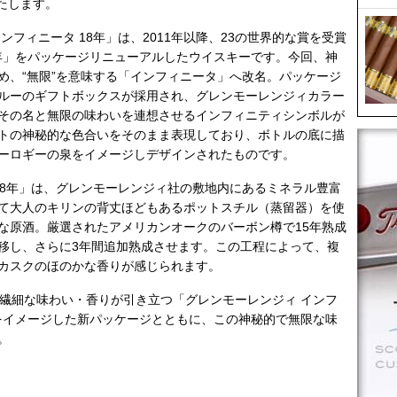
いたします。
フィニータ 18年」は、2011年以降、23の世界的な賞を受賞
8年」をパッケージリニューアルしたウイスキーです。今回、神
め、“無限”を意味する「インフィニータ」へ改名。パッケージ
ルーのギフトボックスが採用され、グレンモーレンジィカラー
その名と無限の味わいを連想させるインフィニティシンボルが
トの神秘的な色合いをそのまま表現しており、ボトルの底に描
ーロギーの泉をイメージしデザインされたものです。
18年」は、グレンモーレンジィ社の敷地内にあるミネラル豊富
て大人のキリンの背丈ほどもあるポットスチル（蒸留器）を使
な原酒。厳選されたアメリカンオークのバーボン樽で15年熟成
移し、さらに3年間追加熟成させます。この工程によって、複
カスクのほのかな香りが感じられます。
つ繊細な味わい・香りが引き立つ「グレンモーレンジィ インフ
さをイメージした新パッケージとともに、この神秘的で無限な味
。