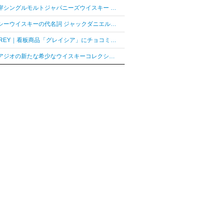
「厚岸シングルモルトジャパニーズウイスキー 花ぐはし カリンパニ」が最高金賞、ジャパングランプリ受賞
テネシーウイスキーの代名詞 ジャックダニエル「ジャックダニエル マクラーレン2026ラベル」を数量限定発売
AUDREY｜看板商品「グレイシア」にチョコミントフレーバー「グレイシア チョコミンティ」が新登場
ディアジオの新たな希少なウイスキーコレクション「レア シリーズ」が2026年7月7日（火）より日本発売