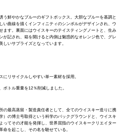
誘う鮮やかなブルーのギフトボックス。大胆なブルーを基調と
しい曲線を描くインフィニティのシンボルがデザインされ、ウ
せます。裏面にはウイスキーのテイスティングノートと、生み
ンが記され、箱を開けると内側は魅惑的なオレンジ色で、グレ
美しいサプライズとなっています。
スにリサイクルしやすい単一素材を採用。
、ボトル重量を12％削減しました。
所の最高蒸留・製造責任者として、全てのウイスキー造りに携
学）の博士号取得という科学のバックグラウンドと、ウイスキ
よってその才能を発揮し、世界屈指のウイスキークリエイター
革命を起こし、その名を馳せている。