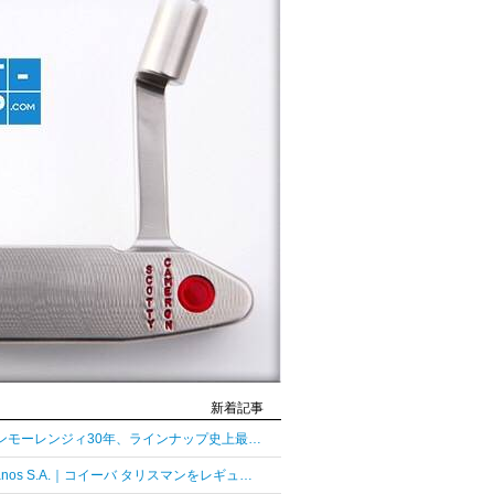
新着記事
グレンモーレンジィ30年、ラインナップ史上最長熟成の30年
Habanos S.A.｜コイーバ タリスマンをレギュラーラインとして復活