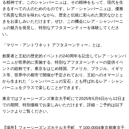
る精神です。このシャンパーニュは、その精神をもって、現代を生
きるすべての人のためのものです。レア・シャンパーニュは、優雅
で高貴な気分を味わいながら、歴史と伝統に彩られた贅沢なひとと
きをお楽しみいただけます。ぜひ、この機会にレア・シャンパーニ
ュの魅力を発見し、特別なアフタヌーンティーを体験してくださ
い。
「マリー・アントワネット アフタヌーンティー」とは、
創業者と王妃の歴史的イベントの240周年を記念してレア・シャンパ
ーニュが世界的に実施する、特別なアフタヌーンティーの提供イベ
ントの総称です。東京をはじめ韓国、アメリカ、ブラジル、イギリ
ス等、世界中の都市で開催が予定されており、王妃へのオマージュ
から生まれた「シャンパーニュの宝石」とも呼ばれるレア・シャン
パーニュをグラスで楽しむことができます。
東京ではフォーシーズンズ東京大手町にて2025年5月6日から12日ま
での期間、特別価格でお楽しみいただけます。詳細・ご予約は以下
リンクよりご覧ください。
【場所】フォーシーズンズホテル大手町 〒100-0004東京都東京千