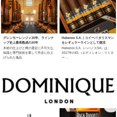
グレンモーレンジィ30年、ラインナ
Habanos S.A.｜コイーバ タリスマン
ップ史上最長熟成の30年
をレギュラーラインとして復活
木材の仕上げと樽の選定に不可欠な
Habanos S.A.（ハバノスSA）は、
知識と専門技術を要して丹念に仕上
2017年のEL（エディシオン・リミタ
げられた逸品
ー …