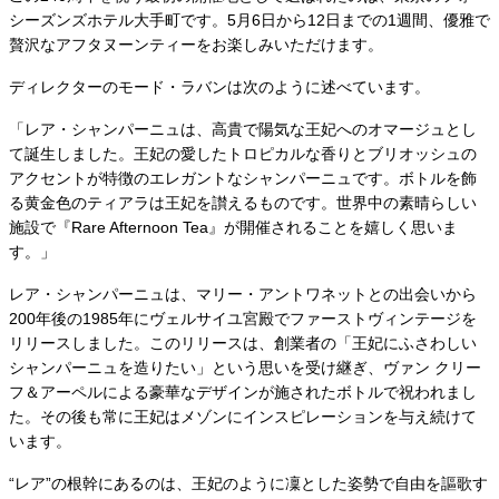
シーズンズホテル大手町です。5月6日から12日までの1週間、優雅で
贅沢なアフタヌーンティーをお楽しみいただけます。
ディレクターのモード・ラバンは次のように述べています。
「レア・シャンパーニュは、高貴で陽気な王妃へのオマージュとし
て誕生しました。王妃の愛したトロピカルな香りとブリオッシュの
アクセントが特徴のエレガントなシャンパーニュです。ボトルを飾
る黄金色のティアラは王妃を讃えるものです。世界中の素晴らしい
施設で『Rare Afternoon Tea』が開催されることを嬉しく思いま
す。」
レア・シャンパーニュは、マリー・アントワネットとの出会いから
200年後の1985年にヴェルサイユ宮殿でファーストヴィンテージを
リリースしました。このリリースは、創業者の「王妃にふさわしい
シャンパーニュを造りたい」という思いを受け継ぎ、ヴァン クリー
フ＆アーペルによる豪華なデザインが施されたボトルで祝われまし
た。その後も常に王妃はメゾンにインスピレーションを与え続けて
います。
“レア”の根幹にあるのは、王妃のように凜とした姿勢で自由を謳歌す