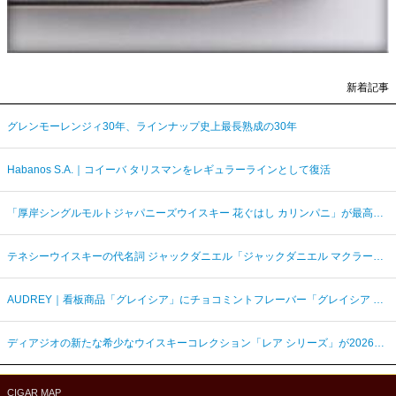
新着記事
グレンモーレンジィ30年、ラインナップ史上最長熟成の30年
Habanos S.A.｜コイーバ タリスマンをレギュラーラインとして復活
「厚岸シングルモルトジャパニーズウイスキー 花ぐはし カリンパニ」が最高金賞、ジャパングランプリ受賞
テネシーウイスキーの代名詞 ジャックダニエル「ジャックダニエル マクラーレン2026ラベル」を数量限定発売
AUDREY｜看板商品「グレイシア」にチョコミントフレーバー「グレイシア チョコミンティ」が新登場
ディアジオの新たな希少なウイスキーコレクション「レア シリーズ」が2026年7月7日（火）より日本発売
CIGAR MAP