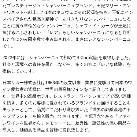
たプレスティージュ・シャンパーニュブランド。王妃マリー・アン
トワネットへ献上した1本のキュヴェにその起源を持ち、王妃にイン
スパイアされた気高き精神で、ありきたりなシャンパーニュになる
ことに抗う革命的なシャンパーニュ。シェフ・ド・カーヴが王妃に
捧げるにふさわしい、『レア』らしいシャンパーニュになると判断
した年にのみ限定数で生み出される、まさにレアなシャンパーニュ
です。
2022年には、シャンパーニュで初めてB Corp認証を取得しました。
社会と環境への責任を果たしながら、多くの方に『レアな体験』を
提供しています。
日本リカー株式会社は1963年の設立以来、業界に先駆けて日本のワ
イン愛飲家の皆様に、世界の最高峰ワインをご紹介して参りまし
た。世界中の高級ホテル、レストラン、ワインショップで高い評価
を頂き、多くのお客様に愛されているブランドをお届けすることを
モットーとして、品質にこだわり選び抜いた「世界の銘醸産地のト
ップブランド」を輸入販売しております。企業理念である「ファイ
ンワインを世界から」をモットーに、差異性・話題性の高い商品を
導入し、価値ある商品を皆様に提供致します。