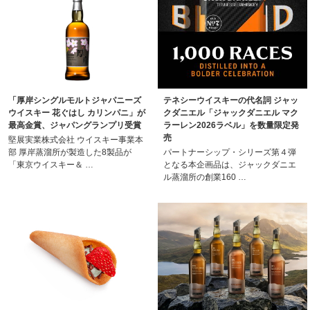
「厚岸シングルモルトジャパニーズ
テネシーウイスキーの代名詞 ジャッ
ウイスキー 花ぐはし カリンパニ」が
クダニエル「ジャックダニエル マク
最高金賞、ジャパングランプリ受賞
ラーレン2026ラベル」を数量限定発
売
堅展実業株式会社 ウイスキー事業本
部 厚岸蒸溜所が製造した8製品が
パートナーシップ・シリーズ第４弾
「東京ウイスキー＆ …
となる本企画品は、ジャックダニエ
ル蒸溜所の創業160 …