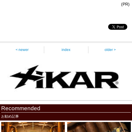
(PR)
< newer
index
older >
Recommended
お勧め記事