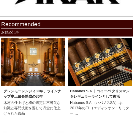
Recommended
お勧め記事
グレンモーレンジィ30年、ラインナ
Habanos S.A.｜コイーバ タリスマン
ップ史上最長熟成の30年
をレギュラーラインとして復活
木材の仕上げと樽の選定に不可欠な
Habanos S.A.（ハバノスSA）は、
知識と専門技術を要して丹念に仕上
2017年のEL（エディシオン・リミタ
げられた逸品
ー …