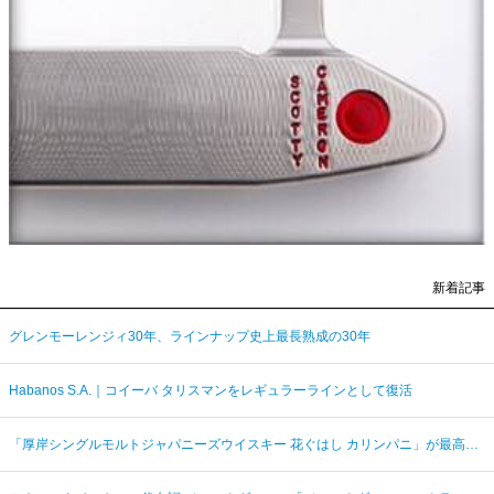
新着記事
グレンモーレンジィ30年、ラインナップ史上最長熟成の30年
Habanos S.A.｜コイーバ タリスマンをレギュラーラインとして復活
「厚岸シングルモルトジャパニーズウイスキー 花ぐはし カリンパニ」が最高金賞、ジャパングランプリ受賞