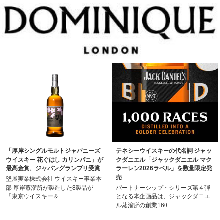
「厚岸シングルモルトジャパニーズ
テネシーウイスキーの代名詞 ジャッ
ウイスキー 花ぐはし カリンパニ」が
クダニエル「ジャックダニエル マク
最高金賞、ジャパングランプリ受賞
ラーレン2026ラベル」を数量限定発
売
堅展実業株式会社 ウイスキー事業本
部 厚岸蒸溜所が製造した8製品が
パートナーシップ・シリーズ第４弾
「東京ウイスキー＆ …
となる本企画品は、ジャックダニエ
ル蒸溜所の創業160 …