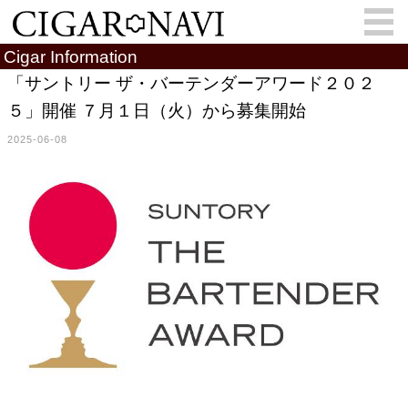
Cigar Information
「サントリー ザ・バーテンダーアワード２０２
５」開催 ７月１日（火）から募集開始
会員登録
お問い合わせ
サインイン
2025-06-08
How to Cigar?
Cigar Location
Cigar Information
Cigar Column
Memorandum
葉巻人
Cigar Map