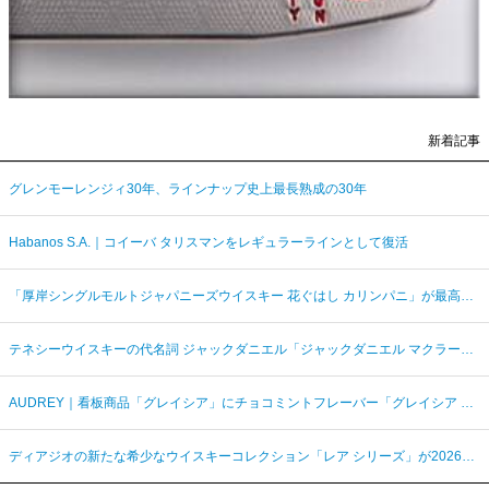
新着記事
グレンモーレンジィ30年、ラインナップ史上最長熟成の30年
Habanos S.A.｜コイーバ タリスマンをレギュラーラインとして復活
「厚岸シングルモルトジャパニーズウイスキー 花ぐはし カリンパニ」が最高金賞、ジャパングランプリ受賞
テネシーウイスキーの代名詞 ジャックダニエル「ジャックダニエル マクラーレン2026ラベル」を数量限定発売
AUDREY｜看板商品「グレイシア」にチョコミントフレーバー「グレイシア チョコミンティ」が新登場
ディアジオの新たな希少なウイスキーコレクション「レア シリーズ」が2026年7月7日（火）より日本発売