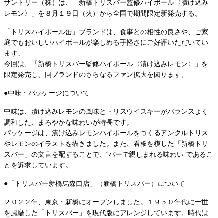
サントリー（株）は、「新橋トリスバー監修ハイボール〈漬け込み
レモン〉」を８月１９日（火）から全国で期間限定新発売する。
「トリスハイボール缶」ブランドは、食事との相性の良さや、ご家
庭でもおいしいハイボールが楽しめる手軽さにご好評いただいてい
ます。
今回は、「新橋トリスバー監修ハイボール〈漬け込みレモン〉」を
限定発売し、同ブランドのさらなるファン拡大を図ります。
●中味・パッケージについて
中味は、漬け込みレモンの風味とトリスウイスキーがバランスよく
調和した、まろやかな味わいが特長です。
パッケージは、漬け込みレモンハイボールをつくるアンクルトリス
やレモンのイラストを描きました。また、看板を模した「新橋トリ
スバー」の文言を配することで、“バーで親しまれる味わい”であるこ
とを訴求しています。
●「トリスバー新橋烏森口店」（新橋トリスバー）について
２０２２年、東京・新橋にオープンしました。１９５０年代に一世
を風靡した「トリスバー」を現代版にアレンジしています。時代は