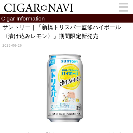
Cigar Information
サントリー｜「新橋トリスバー監修ハイボール
〈漬け込みレモン〉」期間限定新発売
会員登録
お問い合わせ
サインイン
2025-06-26
How to Cigar?
Cigar Location
Cigar Information
Cigar Column
Memorandum
葉巻人
Cigar Map