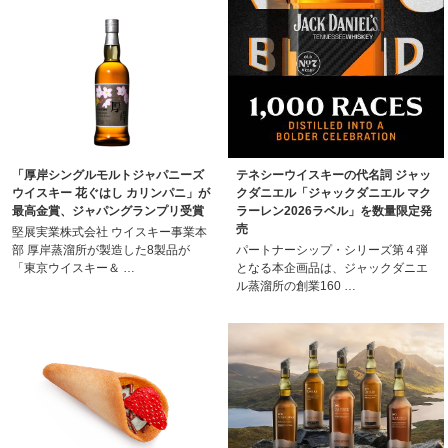
「厚岸シングルモルトジャパニーズ
テネシーウイスキーの代名詞 ジャッ
ウイスキー 花ぐはし カリンパニ」が
クダニエル「ジャックダニエル マク
最高金賞、ジャパングランプリ受賞
ラーレン2026ラベル」を数量限定発
売
堅展実業株式会社 ウイスキー事業本
部 厚岸蒸溜所が製造した8製品が
パートナーシップ・シリーズ第４弾
「東京ウイスキー＆ …
となる本企画品は、ジャックダニエ
ル蒸溜所の創業160 …