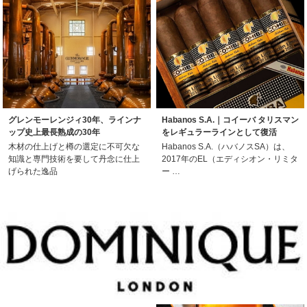
グレンモーレンジィ30年、ラインナ
Habanos S.A.｜コイーバ タリスマン
ップ史上最長熟成の30年
をレギュラーラインとして復活
木材の仕上げと樽の選定に不可欠な
Habanos S.A.（ハバノスSA）は、
知識と専門技術を要して丹念に仕上
2017年のEL（エディシオン・リミタ
げられた逸品
ー …