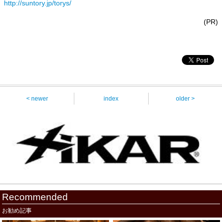
http://suntory.jp/torys/
(PR)
< newer
index
older >
Recommended
お勧め記事