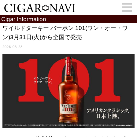
Cigar Information
ワイルドターキー バーボン 101(ワン・オー・ワ
ン)3月31日(火)から全国で発売
会員登録
お問い合わせ
サインイン
2026-03-23
How to Cigar?
Cigar Location
Cigar Information
Cigar Column
Memorandum
葉巻人
Cigar Map