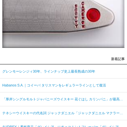
新着記事
グレンモーレンジィ30年、ラインナップ史上最長熟成の30年
Habanos S.A.｜コイーバ タリスマンをレギュラーラインとして復活
「厚岸シングルモルトジャパニーズウイスキー 花ぐはし カリンパニ」が最高金賞、ジャパングランプリ受賞
テネシーウイスキーの代名詞 ジャックダニエル「ジャックダニエル マクラーレン2026ラベル」を数量限定発売