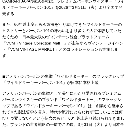
CAMPARI JAPAN株式会社は、プレミアムバーボンウイスキー『ワイ
ルドターキー バーボン 101』を2026年3月31日（火）より全国で発
売する。
また、60年以上変わらぬ製法を守り続けてきたワイルドターキーの
ヒストリーとバーボン 101の味わいをより多くの人に体験していた
だくため、日本最大級のヴィンテージ総合プラットフォーム
「VCM（Vintage Collection Mall）」が主催するヴィンテージイベン
ト「VCM VINTAGE MARKET」とのコラボレーションも実施しま
す。
◾︎アメリカンバーボンの象徴「ワイルドターキー」のフラッグシップ
『ワイルドターキー バーボン 101』が日本に本格上陸
アメリカンバーボンの象徴として長年にわたり愛されるプレミアム
バーボンウイスキーのブランド「ワイルドターキー」のフラッグシ
ップである『ワイルドターキー バーボン 101』 は、創業から継承さ
れてきた製法哲学を貫き、時代や流行にとらわれず“正しいことは何
ひとつ変えない” という信念のもと、60年以上造り続けられてきまし
た。ブランドの世界戦略の一環でこの度、3月31日（火）より日本全