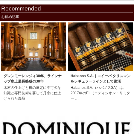
Recommended
お勧め記事
グレンモーレンジィ30年、ラインナ
Habanos S.A.｜コイーバ タリスマン
ップ史上最長熟成の30年
をレギュラーラインとして復活
木材の仕上げと樽の選定に不可欠な
Habanos S.A.（ハバノスSA）は、
知識と専門技術を要して丹念に仕上
2017年のEL（エディシオン・リミタ
げられた逸品
ー …