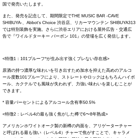
国で発売いたします。
また、発売を記念して、期間限定でTHE MUSIC BAR -CAVE
SHIBUYA-、Abbot‘s Choice 渋谷店、リカーマウンテン SHIBUYA313
では特別装飾を実施。さらに渋谷エリアにおける屋外広告・交通広
告で『ワイルドターキー バーボン 101』の登場を広く発信します。
<特徴1：101プルーフ*が生み出す強くブレない存在感>
原酒の持つ濃厚な味わいを引き出すため加水を抑えた高めのアルコ
ール度数101プルーフにより、ストレートやロックはもちろんハイボ
ール、カクテルでも風味が失われず、力強い味わいを楽しむことが
できます。
* 容量パーセントによるアルコール含有率50.5%
<特徴2：レベル4の最も強く焦がした樽で6〜8年熟成>
アメリカンホワイトオーク製の新樽の内面を、アリゲーターチャー
と呼ばれる最も強い（レベル4）チャーで焦がすことで、キャラメ