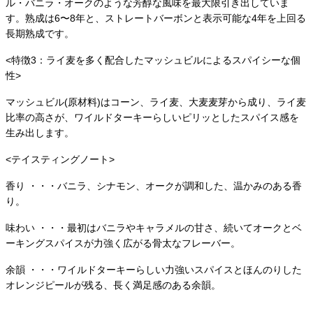
ル・バニラ・オークのような芳醇な風味を最大限引き出していま
す。熟成は6〜8年と、ストレートバーボンと表示可能な4年を上回る
長期熟成です。
<特徴3：ライ麦を多く配合したマッシュビルによるスパイシーな個
性>
マッシュビル(原材料)はコーン、ライ麦、大麦麦芽から成り、ライ麦
比率の高さが、ワイルドターキーらしいピリッとしたスパイス感を
生み出します。
<テイスティングノート>
香り ・・・バニラ、シナモン、オークが調和した、温かみのある香
り。
味わい ・・・最初はバニラやキャラメルの甘さ、続いてオークとベ
ーキングスパイスが力強く広がる骨太なフレーバー。
余韻 ・・・ワイルドターキーらしい力強いスパイスとほんのりした
オレンジピールが残る、長く満足感のある余韻。