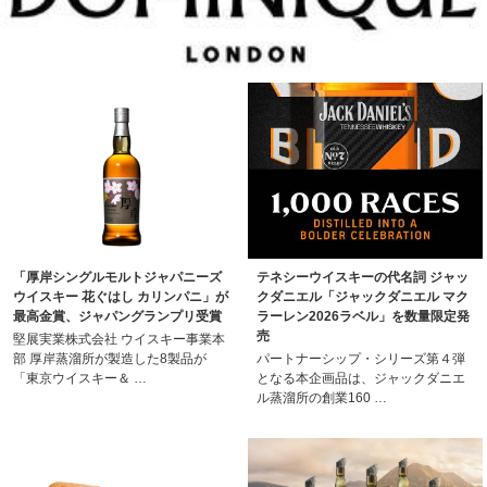
「厚岸シングルモルトジャパニーズ
テネシーウイスキーの代名詞 ジャッ
ウイスキー 花ぐはし カリンパニ」が
クダニエル「ジャックダニエル マク
最高金賞、ジャパングランプリ受賞
ラーレン2026ラベル」を数量限定発
売
堅展実業株式会社 ウイスキー事業本
部 厚岸蒸溜所が製造した8製品が
パートナーシップ・シリーズ第４弾
「東京ウイスキー＆ …
となる本企画品は、ジャックダニエ
ル蒸溜所の創業160 …