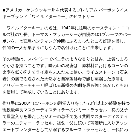
◾︎アメリカ、ケンタッキー州を代表するプレミアム バーボンウイス
キーブランド「ワイルドターキー」のヒストリー
「ワイルドターキー」の名は、1942年に往時のオースティン・ニコ
ルズ社の社長、トーマス・マッカーシーが自慢の101プルーフのバー
ボンを、七面鳥ハンティング仲間にふるまったところ好評を博し、
仲間の一人が集まりにちなんで名付けたことに由来します。
その特徴は、スパイシーでバニラのような香りと甘み、上質なまろ
やかさを持つことです。味わいの秘密は、原材料におけるコーンの
比率を低く抑えてライ麦をふんだんに使い、ライムストーン（石灰
岩）の層でろ過された天然水と自家製酵母で醸し蒸溜した原酒を、
アリゲーターチャーと呼ばれる新樽の内側を最も強く焦がしたもの
を使用して熟成していることにあります。
作り手は2000年にバーボンの殿堂入りをした70年以上の経験を持つ
現役最年長マスターディスティラーのジミー・ラッセル、初の父子
で殿堂入りを果たしたジミーの息子であり共同マスターディスティ
ラーのエディー・ラッセル、祖父・父に続いて蒸溜所に入りアソシ
エートブレンダーとして活躍するブルース・ラッセルと、三代にわ