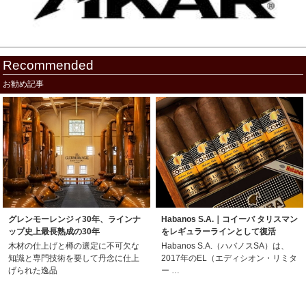
Recommended
お勧め記事
グレンモーレンジィ30年、ラインナ
Habanos S.A.｜コイーバ タリスマン
ップ史上最長熟成の30年
をレギュラーラインとして復活
木材の仕上げと樽の選定に不可欠な
Habanos S.A.（ハバノスSA）は、
知識と専門技術を要して丹念に仕上
2017年のEL（エディシオン・リミタ
げられた逸品
ー …