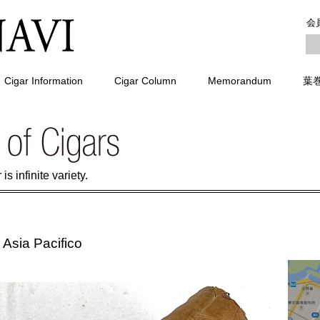
会
Cigar Information
Cigar Column
Memorandum
葉
is infinite variety.
 Asia Pacifico