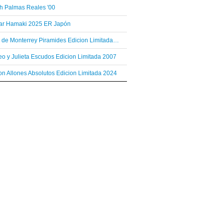
h Palmas Reales '00
var Hamaki 2025 ER Japón
Hoyo de Monterrey Piramides Edicion Limitada 2003
o y Julieta Escudos Edicion Limitada 2007
n Allones Absolutos Edicion Limitada 2024