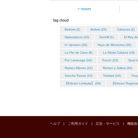
< newer
tag cloud
Belinda (2)
Bolivar (25)
Cabanas (2)
Diplomaticos (10)
Dunhill (1)
El Rey de
H. Upmann (26)
Hoyo de Monterrey (30)
La Flor de Cano (6)
La Gloria Cubana (19)
Por Larranaga (16)
Punch (23)
Quai d
Ramon Allones (22)
Romeo y Julieta (34)
Sancho Panza (10)
Trinidad (14)
Troy
【Edicion Limitada】 (34)
【Edicion Regiona
ヘルプ
|
ご利用ガイド
|
広告・サービス
|
機能改