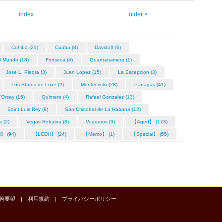
index
older >
Cohiba (21)
Cuaba (8)
Davidoff (6)
l Mundo (18)
Fonseca (4)
Guantanamera (1)
Jose L. Piedra (3)
Juan Lopez (15)
La Escepcion (3)
Los Statos de Luxe (2)
Montecristo (28)
Partagas (41)
'Orsay (15)
Quintero (4)
Rafael Gonzalez (13)
Saint Luis Rey (8)
San Cristobal de La Habana (12)
a (2)
Vegas Robaina (8)
Vegueros (9)
【Aged】 (173)
l】 (94)
【LCDH】 (24)
【Memo】 (1)
【Special】 (55)
善要望
|
利用規約
|
プライバシーポリシー