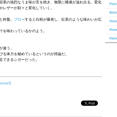
節系の強烈なうま味が舌を焼き、無限に唾液が溢れ出る。変化
Punc
やレザーが刻々と変化していく。
Boli
と終盤。
ブロー
すると白粉が爆発し、紅茶のような味わいが広
Rome
汁を味わっているかのよう。
Ramo
が違う。
びる体力を秘めているというのが持論だ。
足できるシガーだった。
gional】