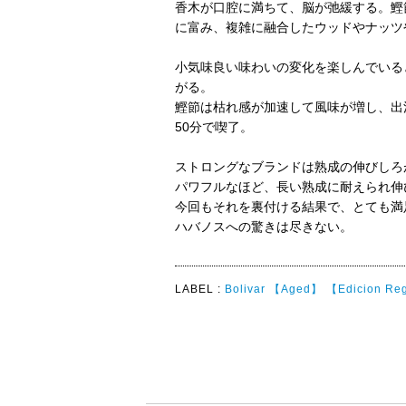
香木が口腔に満ちて、脳が弛緩する。鰹
に富み、複雑に融合したウッドやナッツ
小気味良い味わいの変化を楽しんでいる
がる。
鰹節は枯れ感が加速して風味が増し、出
50分で喫了。
ストロングなブランドは熟成の伸びしろ
パワフルなほど、長い熟成に耐えられ伸
今回もそれを裏付ける結果で、とても満
ハバノスへの驚きは尽きない。
LABEL :
Bolivar
【Aged】
【Edicion Re