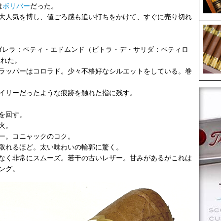
は
ボリバー
だった。
大人気を博し、値ごろ感も追い打ちをかけて、すぐに売り切れ
デ・ガレラ：ペティ・エドムンド（ビトラ・デ・サリダ：ペティロ
された。
ラッパーはコロラド。少々不格好なシルエットをしている。巻
イリーだったような痕跡を触れた指に残す。
を回す。
火。
ー。コニャックのコク。
取れるほど。太い味わいの輪郭に驚く。
なく非常にスムーズ。若干の古いレザー。甘みがあるがこれは
ング。