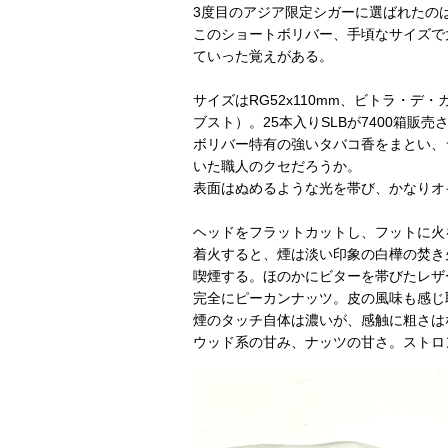
3度目のアジア限定シガーに選ばれたの
このショートボリバー、手頃なサイズで
ていった覚えがある。
サイズはRG52x110mm、ビトラ・
ブスト）。25本入りSLBが7400箱販売
ボリバー特有の強いタバコ香をまとい、
いた職人のクセだろうか。
表面はぬめるような光を帯び、かなりオ
ヘッドをフラットカットし、フットに火
着火すると、煙は淡い印象の白樺の焚き
喫煙する。ほのかにビターを帯びたレザ
完全にピーカンナッツ。皮の風味も感じ
煙のタッチ自体は濃いが、感触に粗さは
ウッド系の甘み、ナッツの甘さ。ストロ