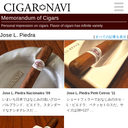
Memorandum of Cigars
Personal impression on cigars. Flavor of cigars has infinite variety.
Jose L. Piedra
会員登録
お問い合わせ
サインイン
[
すべての記事を表示
]
How to Cigar?
Cigar Location
Cigar Information
Cigar Column
Memorandum
葉巻人
Cigar Map
Jose L. Piedra Nacionales '09
Jose L. Piedra Petit Cetros '11
いまいち日本ではなじみの浅いグロー
ショートフィラーでおなじみのホセ・
バルブランド、ピエドラ。スタンダー
L・ピエドラ、ペティセトロスだ。サ
ドなナシオナレスだ …
イズは38×127 …