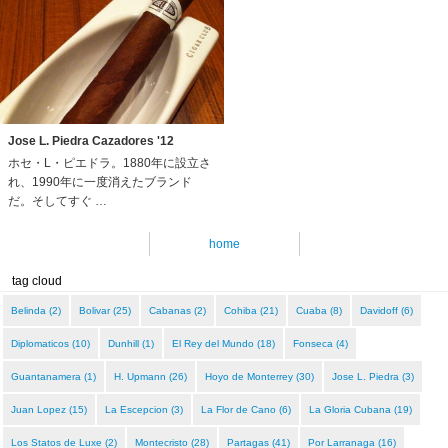
Jose L. Piedra Cazadores '12
ホセ・L・ピエドラ。1880年に設立さ
れ、1990年に一度消えたブランド
だ。そしてすぐ …
home
tag cloud
Belinda (2)
Bolivar (25)
Cabanas (2)
Cohiba (21)
Cuaba (8)
Davidoff (6)
Diplomaticos (10)
Dunhill (1)
El Rey del Mundo (18)
Fonseca (4)
Guantanamera (1)
H. Upmann (26)
Hoyo de Monterrey (30)
Jose L. Piedra (3)
Juan Lopez (15)
La Escepcion (3)
La Flor de Cano (6)
La Gloria Cubana (19)
Los Statos de Luxe (2)
Montecristo (28)
Partagas (41)
Por Larranaga (16)