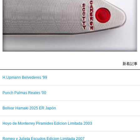
新着記事
H.Upmann Belvederes '99
Punch Palmas Reales '00
Bolivar Hamaki 2025 ER Japón
Hoyo de Monterrey Piramides Edicion Limitada 2003
Romeo y Julieta Escudos Edicion Limitada 2007