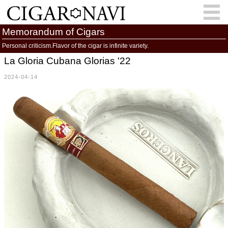
Memorandum of Cigars
Personal criticism.Flavor of the cigar is infinite variety.
La Gloria Cubana Glorias '22
会員登録
お問い合わせ
サインイン
2024-04-14
How to Cigar?
Cigar Location
Cigar Information
Cigar Column
Memorandum
葉巻人
Cigar Map