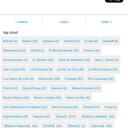
< newer
index
older >
tag cloud
Belinda (2)
Bolivar (25)
Cabanas (2)
Cohiba (21)
Cuaba (8)
Davidoff (6)
Diplomaticos (10)
Dunhill (1)
El Rey del Mundo (18)
Fonseca (4)
Guantanamera (1)
H. Upmann (26)
Hoyo de Monterrey (30)
Jose L. Piedra (3)
Juan Lopez (15)
La Escepcion (3)
La Flor de Cano (6)
La Gloria Cubana (19)
Los Statos de Luxe (2)
Montecristo (28)
Partagas (41)
Por Larranaga (16)
Punch (23)
Quai d'Orsay (15)
Quintero (4)
Rafael Gonzalez (13)
Ramon Allones (22)
Romeo y Julieta (34)
Saint Luis Rey (8)
San Cristobal de La Habana (12)
Sancho Panza (10)
Trinidad (14)
Troya (2)
Vegas Robaina (8)
Vegueros (9)
【Aged】 (173)
【Edicion Limitada】 (34)
【Edicion Regional】 (94)
【LCDH】 (24)
【Memo】 (1)
【Special】 (55)