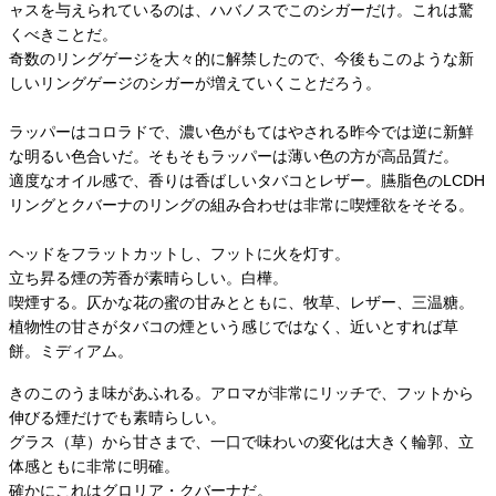
ャスを与えられているのは、ハバノスでこのシガーだけ。これは驚
くべきことだ。
奇数のリングゲージを大々的に解禁したので、今後もこのような新
しいリングゲージのシガーが増えていくことだろう。
ラッパーはコロラドで、濃い色がもてはやされる昨今では逆に新鮮
な明るい色合いだ。そもそもラッパーは薄い色の方が高品質だ。
適度なオイル感で、香りは香ばしいタバコとレザー。臙脂色のLCDH
リングとクバーナのリングの組み合わせは非常に喫煙欲をそそる。
ヘッドをフラットカットし、フットに火を灯す。
立ち昇る煙の芳香が素晴らしい。白樺。
喫煙する。仄かな花の蜜の甘みとともに、牧草、レザー、三温糖。
植物性の甘さがタバコの煙という感じではなく、近いとすれば草
餅。ミディアム。
きのこのうま味があふれる。アロマが非常にリッチで、フットから
伸びる煙だけでも素晴らしい。
グラス（草）から甘さまで、一口で味わいの変化は大きく輪郭、立
体感ともに非常に明確。
確かにこれはグロリア・クバーナだ。