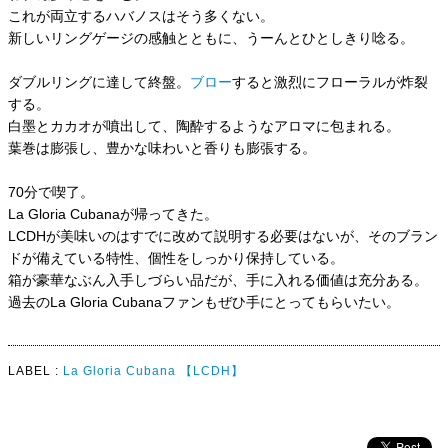
これが両立するハバノスはそう多くない。
新しいリングゲージの感触とともに、うーんとひとしきり唸る。
ダブルリングに達して終盤。
ブロー
すると激烈にフローラルが炸裂
する。
白墨とカカオが噴出して、陶酔するようなアロマに包まれる。
葉巻は膨張し、豊かな味わいと香りも膨張する。
70分で喫了。
La Gloria Cubanaが帰ってきた。
LCDHが美味いのはすでに改めて説明する必要はないが、そのブラン
ドが備えている特性、個性をしっかり保持している。
箱が豪華なぶん入手しづらい品だが、手に入れる価値は充分ある。
過去のLa Gloria Cubanaファンもぜひ手にとってもらいたい。
LABEL :
La Gloria Cubana
【LCDH】