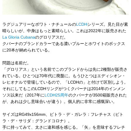
ラグジュアリーなボワト・ナチュールの
LCDH
シリーズ。見た目が素
晴らしいが、中身はもっと素晴らしい。これは2022年に販売された
La Gloria Cubana
のグロリアスだ。
クバーナのブランドカラーである濃いブルーとホワイトのボックス
に20本が納められている。
問題は名前だ。
「グロリアス」という名前でこのブランドからは先に2種類が販売さ
れている。ひとつは70年代に廃盤に。もうひとつはエディシオン・
レヒオナルで登場しているので、「LCDHの」と付けて区別しよう。
それにしてもこのLCDHリングがつくクバーナは2014年のインメン
ソス以来だ（2017年に
LCDH25周年
のクバーナが3500箱販売された
が、あれは少し意味合いが違う）。個人的に非常に感慨深い。
サイズはRG49x156mm、ビトラ・デ・ガレラ：フレチャス（ビト
ラ・デ・サリダ：グランドコロナ）。
手に持ってみて、太さに違和感を感じる。「矢」を意味するフレチ