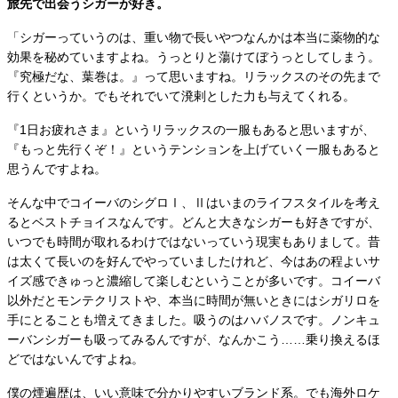
旅先で出会うシガーが好き。
「シガーっていうのは、重い物で長いやつなんかは本当に薬物的な
効果を秘めていますよね。うっとりと蕩けてぼうっとしてしまう。
『究極だな、葉巻は。』って思いますね。リラックスのその先まで
行くというか。でもそれでいて溌剌とした力も与えてくれる。
『1日お疲れさま』というリラックスの一服もあると思いますが、
『もっと先行くぞ！』というテンションを上げていく一服もあると
思うんですよね。
そんな中でコイーバのシグロⅠ、Ⅱはいまのライフスタイルを考え
るとベストチョイスなんです。どんと大きなシガーも好きですが、
いつでも時間が取れるわけではないっていう現実もありまして。昔
は太くて長いのを好んでやっていましたけれど、今はあの程よいサ
イズ感できゅっと濃縮して楽しむということが多いです。コイーバ
以外だとモンテクリストや、本当に時間が無いときにはシガリロを
手にとることも増えてきました。吸うのはハバノスです。ノンキュ
ーバンシガーも吸ってみるんですが、なんかこう……乗り換えるほ
どではないんですよね。
僕の煙遍歴は、いい意味で分かりやすいブランド系。でも海外ロケ