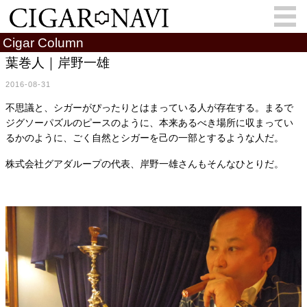
Cigar Column
葉巻人｜岸野一雄
2016-08-31
会員登録
お問い合わせ
サインイン
不思議と、シガーがぴったりとはまっている人が存在する。まるで
How to Cigar?
Cigar Location
ジグソーパズルのピースのように、本来あるべき場所に収まってい
るかのように、ごく自然とシガーを己の一部とするような人だ。
Cigar Information
Cigar Column
株式会社グアダループの代表、岸野一雄さんもそんなひとりだ。
Memorandum
葉巻人
Cigar Map