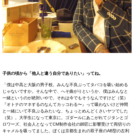
子供の頃から「他人と違う自分でありたい」ってね。
「僕は中高と大阪の男子校。みんな不良ぶってタバコを吸い始める
じゃないですか。そんな中で、へそ曲がりというか、僕はみんなと
一緒というのが絶対いやで。それは今でもそうなんですけど（笑）
『オトナのマネするのなんてカッコわる〜』って吸わないけど仲間
と一緒にいて不良ぶるみたいな、ちょっとめんどくさいヤツでした
（笑）。大学生になって東京に。ゴダールにあこがれてジタンとゴ
ロワーズ、社会人となってCM制作会社の師匠に影響受けて両切りの
キャメルを吸ってました。ぼくは京都生まれの双子座のAB型の左利