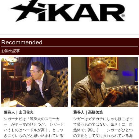
Recommended
お勧め記事
葉巻人｜山田俊夫
葉巻人｜高橋啓造
シガーナビは「等身大のスモーカ
シガーはガチガチにしゃちほこばっ
ー」がテーマのひとつだ。 シガーと
て吸うものではない。気さくに、自
いうものはハードルが高く、とっつ
然体で、楽しく——シガーがひとつ
きにくいものだと思い込まれている
の文化として受け入れられている海