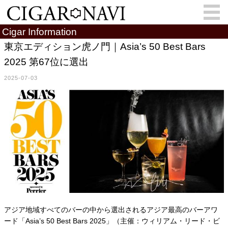
Cigar Information
東京エディション虎ノ門｜Asia’s 50 Best Bars
2025 第67位に選出
会員登録
お問い合わせ
サインイン
2025-07-03
How to Cigar?
Cigar Location
Cigar Information
Cigar Column
Memorandum
葉巻人
Cigar Map
アジア地域すべてのバーの中から選出されるアジア最高のバーアワ
ード「Asia’s 50 Best Bars 2025」（主催：ウィリアム・リード・ビ