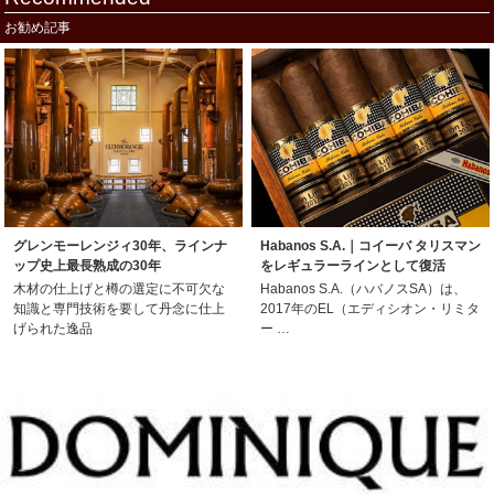
お勧め記事
グレンモーレンジィ30年、ラインナ
Habanos S.A.｜コイーバ タリスマン
ップ史上最長熟成の30年
をレギュラーラインとして復活
木材の仕上げと樽の選定に不可欠な
Habanos S.A.（ハバノスSA）は、
知識と専門技術を要して丹念に仕上
2017年のEL（エディシオン・リミタ
げられた逸品
ー …