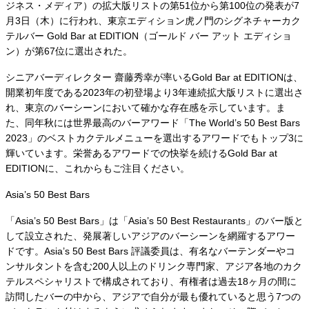
ジネス・メディア）の拡大版リストの第51位から第100位の発表が7
月3日（木）に行われ、東京エディション虎ノ門のシグネチャーカク
テルバー Gold Bar at EDITION（ゴールド バー アット エディショ
ン）が第67位に選出された。
シニアバーディレクター 齋藤秀幸が率いるGold Bar at EDITIONは、
開業初年度である2023年の初登場より3年連続拡大版リストに選出さ
れ、東京のバーシーンにおいて確かな存在感を示しています。ま
た、同年秋には世界最高のバーアワード「The World’s 50 Best Bars
2023」のベストカクテルメニューを選出するアワードでもトップ3に
輝いています。栄誉あるアワードでの快挙を続けるGold Bar at
EDITIONに、これからもご注目ください。
Asia’s 50 Best Bars
「Asia’s 50 Best Bars」は「Asia’s 50 Best Restaurants」のバー版と
して設立された、発展著しいアジアのバーシーンを網羅するアワー
ドです。Asia’s 50 Best Bars 評議委員は、有名なバーテンダーやコ
ンサルタントを含む200人以上のドリンク専門家、アジア各地のカク
テルスペシャリストで構成されており、有権者は過去18ヶ月の間に
訪問したバーの中から、アジアで自分が最も優れていると思う7つの