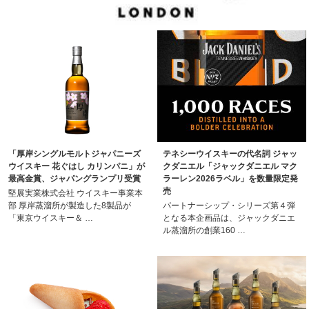
「厚岸シングルモルトジャパニーズ
テネシーウイスキーの代名詞 ジャッ
ウイスキー 花ぐはし カリンパニ」が
クダニエル「ジャックダニエル マク
最高金賞、ジャパングランプリ受賞
ラーレン2026ラベル」を数量限定発
売
堅展実業株式会社 ウイスキー事業本
部 厚岸蒸溜所が製造した8製品が
パートナーシップ・シリーズ第４弾
「東京ウイスキー＆ …
となる本企画品は、ジャックダニエ
ル蒸溜所の創業160 …