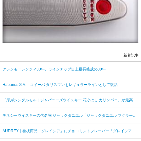
新着記事
グレンモーレンジィ30年、ラインナップ史上最長熟成の30年
Habanos S.A.｜コイーバ タリスマンをレギュラーラインとして復活
「厚岸シングルモルトジャパニーズウイスキー 花ぐはし カリンパニ」が最高金賞、ジャパングランプリ受賞
テネシーウイスキーの代名詞 ジャックダニエル「ジャックダニエル マクラーレン2026ラベル」を数量限定発売
AUDREY｜看板商品「グレイシア」にチョコミントフレーバー「グレイシア チョコミンティ」が新登場