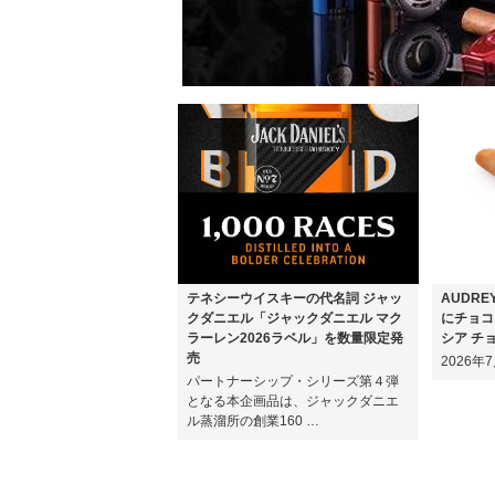
テネシーウイスキーの代名詞 ジャッ
AUDR
クダニエル「ジャックダニエル マク
にチョコ
ラーレン2026ラベル」を数量限定発
シア チ
売
2026
パートナーシップ・シリーズ第４弾
となる本企画品は、ジャックダニエ
ル蒸溜所の創業160 …