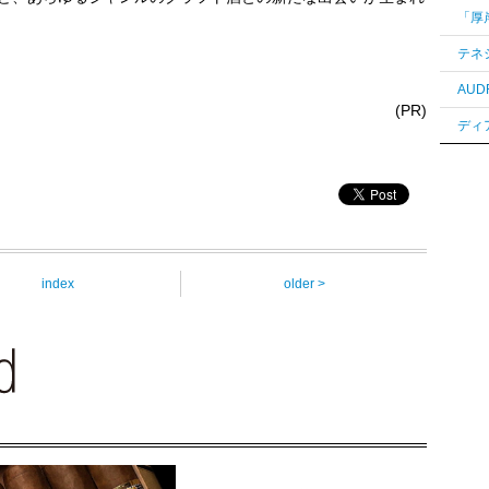
(PR)
index
older >