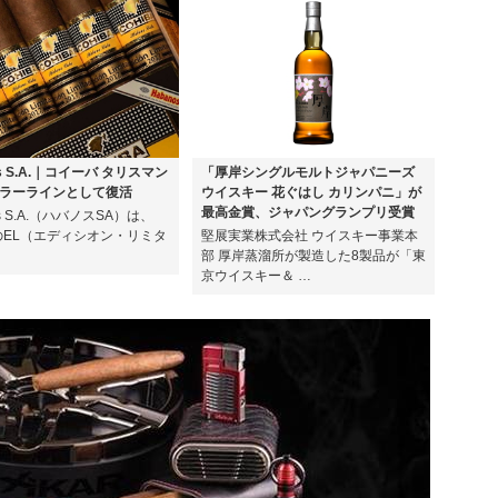
os S.A.｜コイーバ タリスマン
「厚岸シングルモルトジャパニーズ
ラーラインとして復活
ウイスキー 花ぐはし カリンパニ」が
最高金賞、ジャパングランプリ受賞
os S.A.（ハバノスSA）は、
年のEL（エディシオン・リミタ
堅展実業株式会社 ウイスキー事業本
部 厚岸蒸溜所が製造した8製品が「東
京ウイスキー＆ …