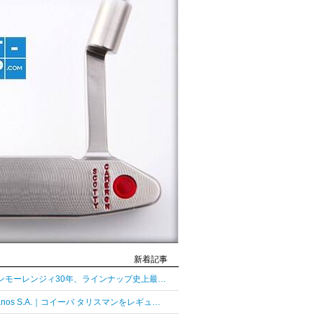
新着記事
グレンモーレンジィ30年、ラインナップ史上最長熟成の30年
Habanos S.A.｜コイーバ タリスマンをレギュラーラインとして復活