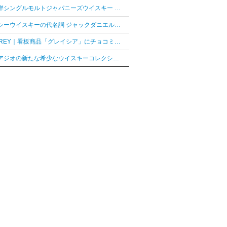
「厚岸シングルモルトジャパニーズウイスキー 花ぐはし カリンパニ」が最高金賞、ジャパングランプリ受賞
テネシーウイスキーの代名詞 ジャックダニエル「ジャックダニエル マクラーレン2026ラベル」を数量限定発売
AUDREY｜看板商品「グレイシア」にチョコミントフレーバー「グレイシア チョコミンティ」が新登場
ディアジオの新たな希少なウイスキーコレクション「レア シリーズ」が2026年7月7日（火）より日本発売