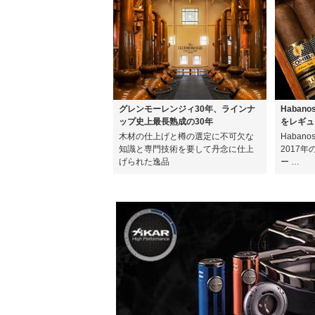
グレンモーレンジィ30年、ラインナ
Haban
ップ史上最長熟成の30年
をレギュ
木材の仕上げと樽の選定に不可欠な
Haban
知識と専門技術を要して丹念に仕上
2017
げられた逸品
ー …