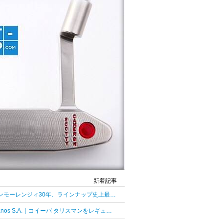
新着記事
グレンモーレンジィ30年、ラインナップ史上最長熟成の30年
Habanos S.A.｜コイーバ タリスマンをレギュラーラインとして復活