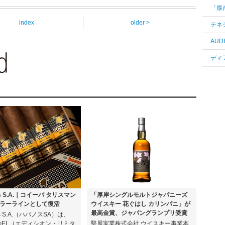
index
older >
os S.A.｜コイーバ タリスマン
「厚岸シングルモルトジャパニーズ
ラーラインとして復活
ウイスキー 花ぐはし カリンパニ」が
最高金賞、ジャパングランプリ受賞
os S.A.（ハバノスSA）は、
年のEL（エディシオン・リミタ
堅展実業株式会社 ウイスキー事業本