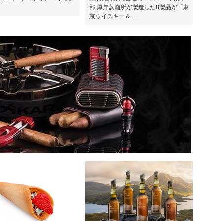
部 厚岸蒸溜所が製造した8製品が「東
京ウイスキー＆ …