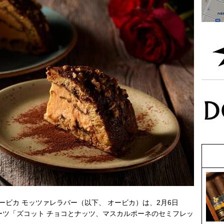
ビカ モッツァレラバー（以下、 オービカ）は、2月6日
スイーツ「ズコット チョコとナッツ、マスカルポーネのセミフレッ