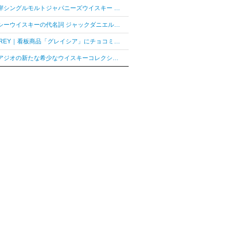
「厚岸シングルモルトジャパニーズウイスキー 花ぐはし カリンパニ」が最高金賞、ジャパングランプリ受賞
テネシーウイスキーの代名詞 ジャックダニエル「ジャックダニエル マクラーレン2026ラベル」を数量限定発売
AUDREY｜看板商品「グレイシア」にチョコミントフレーバー「グレイシア チョコミンティ」が新登場
ディアジオの新たな希少なウイスキーコレクション「レア シリーズ」が2026年7月7日（火）より日本発売