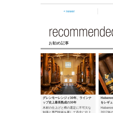
< newer
お勧め記事
グレンモーレンジィ30年、ラインナ
Haban
ップ史上最長熟成の30年
をレギュ
木材の仕上げと樽の選定に不可欠な
Haban
知識と専門技術を要して丹念に仕上
2017