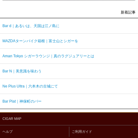
新着記事
Bar d｜あるいは、天国は江ノ島に
MAZDAターンパイク箱根｜富士山とシガーを
Aman Tokyo シガーラウンジ｜真のラグジュアリーとは
Bar N｜美意識を味わう
Ne Plus Ultra｜六本木の古城にて
Bar Plat｜神保町のバー
CIGAR MAP
ヘルプ
ご利用ガイド