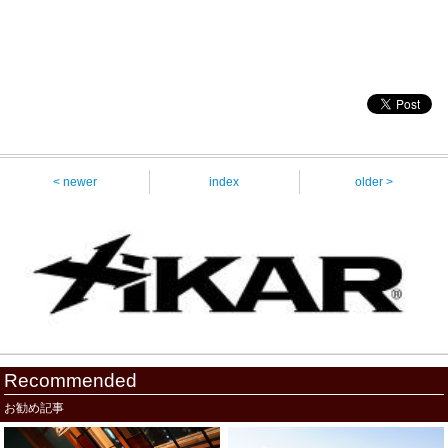
< newer
index
older >
Recommended
お勧め記事