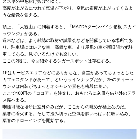
ススキの中を駆け抜けてゆく。
高度が上がるにつれて気温が下がり、空気の密度が上がってくるよ
うな錯覚を覚える。
頂上、「大観山」に到着すると、「MAZDAターンパイク箱根 スカイ
ラウンジ」がある。
週末などは、よく雑誌の取材や試乗会などを開催している場所であ
り、駐車場にはレアな車、高価な車、走り屋系の車が新旧問わず駐
車してある。見ているだけでも楽しい。
ここの2階に、今回紹介するシガースポットは存在する。
1Fはサービスエリアなどにありがちな、食堂があってちょっとした
カフェスタンドがあって、というラインナップだが、2Fのティーラ
ウンジは内装がちょっとオシャレで景色も格段に良い。
ここで400円の「ココア」を注文し、おもむろに灰皿を借り外のテラ
ス席へ出る。
喫煙可能な場所は室外のみだが、ここからの眺めが極上なのだ。
葉巻に着火する。そして澄み切った空気を肺いっぱいに吸い込み、
葉巻のドローイングを開始する。