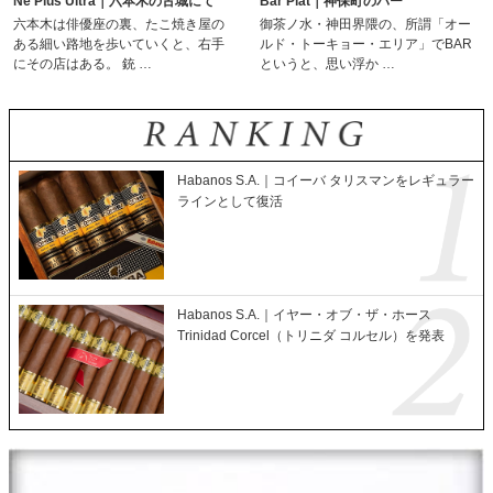
Ne Plus Ultra｜六本木の古城にて
Bar Plat｜神保町のバー
六本木は俳優座の裏、たこ焼き屋の
御茶ノ水・神田界隈の、所謂「オー
ある細い路地を歩いていくと、右手
ルド・トーキョー・エリア」でBAR
にその店はある。 銃 …
というと、思い浮か …
Habanos S.A.｜コイーバ タリスマンをレギュラー
ラインとして復活
Habanos S.A.｜イヤー・オブ・ザ・ホース
Trinidad Corcel（トリニダ コルセル）を発表