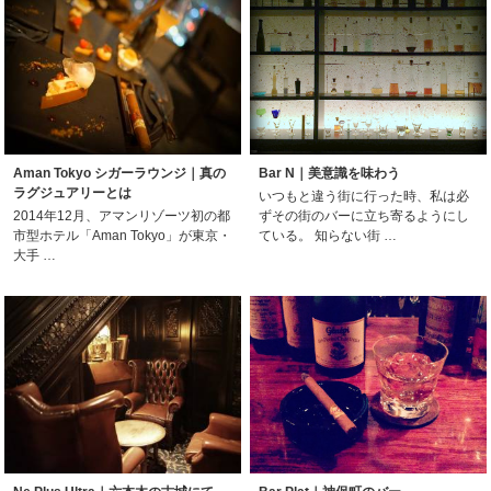
Aman Tokyo シガーラウンジ｜真の
Bar N｜美意識を味わう
ラグジュアリーとは
いつもと違う街に行った時、私は必
2014年12月、アマンリゾーツ初の都
ずその街のバーに立ち寄るようにし
市型ホテル「Aman Tokyo」が東京・
ている。 知らない街 …
大手 …