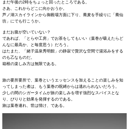
まだ午後の2時をちょっと回ったところである。
さあ、これからどこに向かおうか。
芦ノ湖スカイラインから御殿場方面に下り、蕎麦を手繰りに「蕎仙
坊」にでも行こうか。
まだお腹が空いていない？
であれば、「とらや工房」でお茶をしてもいい（葉巻が吸えたらど
んなに最高か、と毎度思う）だろう。
はたまた、「姥子温泉秀明館」の静寂で贅沢な空間で湯浴みをする
のも乙なものだ。
箱根の楽しみ方は無限である。
旅の要所要所で、葉巻というエッセンスを加えることの楽しみを知
ってしまった者は、もう葉巻の呪縛からは逃れられないだろう。
少しの間のシガータイムが旅の楽しみを増す強烈なスパイスとな
り、ぴりりと効果を発揮するのである。
旅は葉巻連れ、世は情け、である。