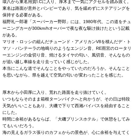
環八から東名用賀I.Cに入り、厚木まで一気にアクセルを踏み抜く。
東名は路面が意外とバンピーであり、気を緩めずにステアリングを
保持する必要がある。
福野礼一郎著「スーパーカー野郎」には、1980年代、この道をチュ
ーニングカーが300km/hオーバーで夜な夜な駆け抜けたという記載
がある。
マリオ・ロッシの組んだチューンド・アメリカンV8を積んだデ・ト
マソ・パンテーラの地鳴りのようなエンジン音、RE雨宮のロータリ
ーエンジンの金切り音、焼けるタイヤの匂い、風切音、そんなもの
が追い越し車線を走り去っていく感じがした。
本当にこんな道でそんなことをやっていたのだろうか。そんなこと
を思いながら、県を越えて空気の匂いが変わったことを感じた。
厚木から小田厚に入り、荒れた路面を走り抜けていく。
いつもならそのまま箱根ターンパイクへと向かうが、その日は特段
天気がいいこともあり、大磯で下りて西湘バイパスを経由すること
にした。
時間に余裕があるならば、「大磯プリンスホテル」で休憩をしてみ
てもいいだろう。
海の見えるガラス張りのカフェからの景色が、心に余裕を与えてく