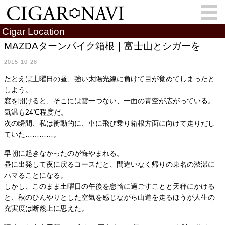
Cigar Location
MAZDAターンパイク箱根｜富士山とシガーを
2015-10-28
会員登録
お問い合わせ
サインイン
たとえば土曜日の昼、強い太陽光線に負けて目が覚めてしまったと
How to Cigar?
Cigar Location
しよう。
窓を開けると、そこには雲一つない、一面の青空が広がっている。
Cigar Information
Cigar Column
気温も24℃程度だ。
次の瞬間、私は衝動的に、車に飛び乗り箱根方面に向けて走りだし
Memorandum
葉巻人
ていた…………。
Cigar Map
早朝に起きなかったのが悔やまれる。
昼に出発して夜に戻るコースだと、間違いなく帰りの東名の渋滞に
ハマることになる。
しかし、このまま土曜日の午後を怠惰に過ごすことと天秤にかける
と、秋のひんやりとした空気を感じながら山道を走るほうが人生の
充実度は断然上に思えた。