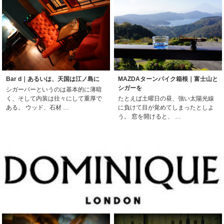
Bar d｜あるいは、天国は江ノ島に
MAZDAターンパイク箱根｜富士山と
シガーを
シガーバーというのは基本的に薄暗
く、そして内装は往々にして重厚で
たとえば土曜日の昼、強い太陽光線
ある。 ウッド、石材 …
に負けて目が覚めてしまったとしよ
う。 窓を開けると、 …