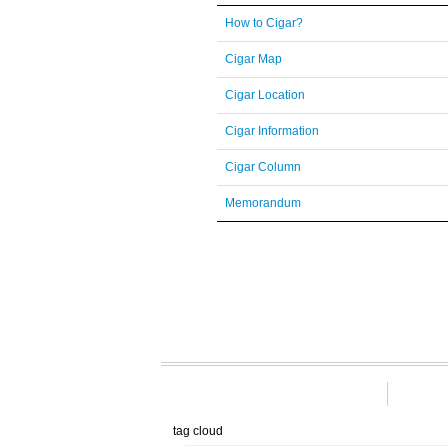
How to Cigar?
Cigar Map
Cigar Location
Cigar Information
Cigar Column
Memorandum
tag cloud