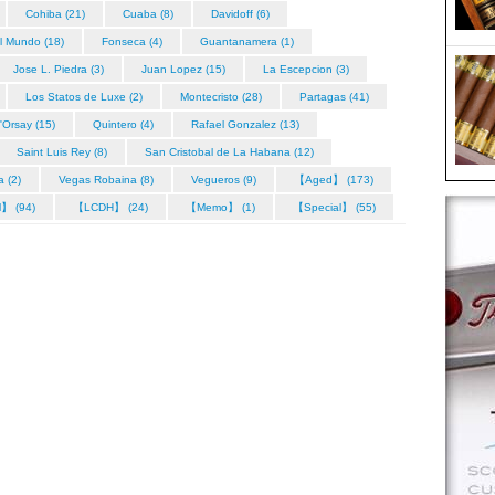
Cohiba (21)
Cuaba (8)
Davidoff (6)
l Mundo (18)
Fonseca (4)
Guantanamera (1)
Jose L. Piedra (3)
Juan Lopez (15)
La Escepcion (3)
Los Statos de Luxe (2)
Montecristo (28)
Partagas (41)
'Orsay (15)
Quintero (4)
Rafael Gonzalez (13)
Saint Luis Rey (8)
San Cristobal de La Habana (12)
a (2)
Vegas Robaina (8)
Vegueros (9)
【Aged】 (173)
l】 (94)
【LCDH】 (24)
【Memo】 (1)
【Special】 (55)