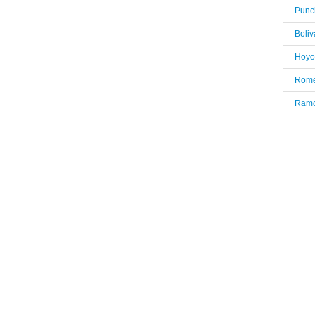
Punc
Boli
Rome
Ramo