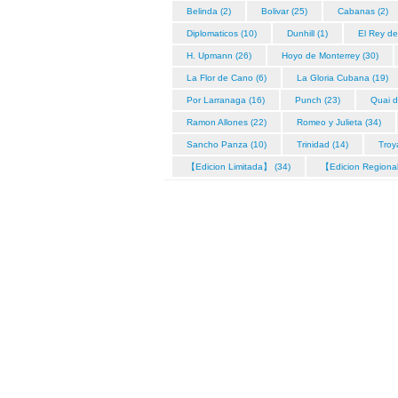
Belinda (2)
Bolivar (25)
Cabanas (2)
Diplomaticos (10)
Dunhill (1)
El Rey de
H. Upmann (26)
Hoyo de Monterrey (30)
La Flor de Cano (6)
La Gloria Cubana (19)
Por Larranaga (16)
Punch (23)
Quai d
Ramon Allones (22)
Romeo y Julieta (34)
Sancho Panza (10)
Trinidad (14)
Troy
【Edicion Limitada】 (34)
【Edicion Regiona