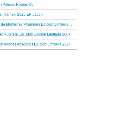
h Palmas Reales '00
var Hamaki 2025 ER Japón
Hoyo de Monterrey Piramides Edicion Limitada 2003
o y Julieta Escudos Edicion Limitada 2007
n Allones Absolutos Edicion Limitada 2024