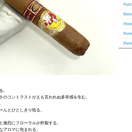
Punc
Boli
Rome
Ramo
る。
さのコントラストがえも言われぬ多幸感を生む。
。
ーんとひとしきり唸る。
と激烈にフローラルが炸裂する。
なアロマに包まれる。