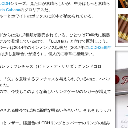
LCDH
シリーズ。見た目が素晴らしいが、中身はもっと素晴ら
oria Cubana
のグロリアスだ。
ルーとホワイトのボックスに20本が納められている。
ドからは先に2種類が販売されている。ひとつは70年代に廃盤
ナルで登場しているので、「LCDHの」と付けて区別しよう。
ーナは2014年のインメンソス以来だ（2017年に
LCDH25周年
あれは少し意味合いが違う）。個人的に非常に感慨深い。
デ・ガレラ：フレチャス（ビトラ・デ・サリダ：グランドコロ
。「矢」を意味するフレチャスを与えられているのは、ハバノ
とだ。
ので、今後もこのような新しいリングゲージのシガーが増えて
やされる昨今では逆に新鮮な明るい色合いだ。そもそもラッパ
コとレザー。臙脂色のLCDHリングとクバーナのリングの組み