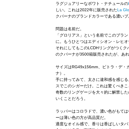
ラグジュアリーなボワト・ナチュールの
しい。これは2022年に販売された
La Gl
クバーナのブランドカラーである濃いブ
問題は名前だ。
「グロリアス」という名前でこのブラン
に。もうひとつはエディシオン・レヒオ
それにしてもこのLCDHリングがつくクバ
のクバーナが3500箱販売されたが、
サイズはRG49x156mm、ビトラ・
ナ）。
手に持ってみて、太さに違和感を感じる
スでこのシガーだけ。これは驚くべきこ
奇数のリングゲージを大々的に解禁した
いくことだろう。
ラッパーはコロラドで、濃い色がもては
ーは薄い色の方が高品質だ。
適度なオイル感で、香りは香ばしいタバ