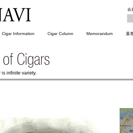
会
Cigar Information
Cigar Column
Memorandum
葉
is infinite variety.