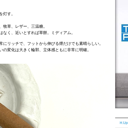
を灯す。
、牧草、レザー、三温糖。
はなく、近いとすれば草餅。ミディアム。
常にリッチで、フットから伸びる煙だけでも素晴らしい。
いの変化は大きく輪郭、立体感ともに非常に明確。
H.Up