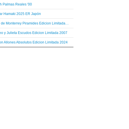
h Palmas Reales '00
var Hamaki 2025 ER Japón
Hoyo de Monterrey Piramides Edicion Limitada 2003
o y Julieta Escudos Edicion Limitada 2007
n Allones Absolutos Edicion Limitada 2024