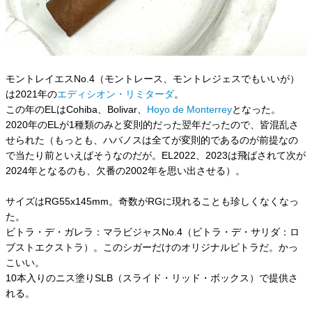
モントレイエスNo.4（モントレース、モントレジェスでもいいが）
は2021年の
エディシオン・リミターダ
。
この年のELはCohiba、Bolivar、
Hoyo de Monterrey
となった。
2020年のELが1種類のみと変則的だった翌年だったので、皆混乱さ
せられた（もっとも、ハバノスは全てが変則的であるのが前提なの
で当たり前といえばそうなのだが。EL2022、2023は飛ばされて次が
2024年となるのも、欠番の2002年を思い出させる）。
サイズはRG55x145mm。奇数がRGに現れることも珍しくなくなっ
た。
ビトラ・デ・ガレラ：マラビジャスNo.4（ビトラ・デ・サリダ：ロ
ブストエクストラ）。このシガーだけのオリジナルビトラだ。かっ
こいい。
10本入りのニス塗りSLB（スライド・リッド・ボックス）で提供さ
れる。