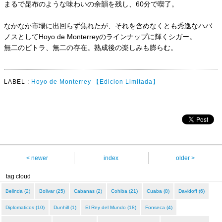
まるで昆布のような味わいの余韻を残し、60分で喫了。
なかなか市場に出回らず焦れたが、それを含めなくとも秀逸なハバ
ノスとしてHoyo de Monterreyのラインナップに輝くシガー。
無二のビトラ、無二の存在。熟成後の楽しみも膨らむ。
LABEL :
Hoyo de Monterrey
【Edicion Limitada】
< newer
index
older >
tag cloud
Belinda (2)
Bolivar (25)
Cabanas (2)
Cohiba (21)
Cuaba (8)
Davidoff (6)
Diplomaticos (10)
Dunhill (1)
El Rey del Mundo (18)
Fonseca (4)