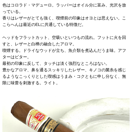
色はコロラド・マデューロ。ラッパーはオイル分に富み、光沢を放
っている。
香りはレザーがとても強く、喫煙前の印象はオヨとは思えない。こ
こらへんは最近のELに共通している特徴だ。
ヘッドをフラットカット、空吸いといつもの流れ。フットに火を回
すと、レザーと白樺の融合したアロマ。
喫煙する。ドライなウッドが立ち、魚介類を煮込んだうま味。アフ
ターはビター。
最初の印象に反して、タッチは淡く強烈なところはない。
豊かなアロマ、鼻を通るスッキリしたレザー、キノコの菌糸を感じ
るようなこっくりとした喫感はうまみ・コクともに申し分なく、無
限に味蕾を刺激する。ライト。