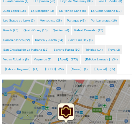
Guantanamera (1)
H. Upmann (26)
Hoyo de Monterrey (30)
Jose L. Piedra (3)
Juan Lopez (15)
La Escepcion (3)
La Flor de Cano (6)
La Gloria Cubana (19)
Los Statos de Luxe (2)
Montecristo (28)
Partagas (41)
Por Larranaga (16)
Punch (23)
Quai d'Orsay (15)
Quintero (4)
Rafael Gonzalez (13)
Ramon Allones (22)
Romeo y Julieta (34)
Saint Luis Rey (8)
San Cristobal de La Habana (12)
Sancho Panza (10)
Trinidad (14)
Troya (2)
Vegas Robaina (8)
Vegueros (9)
【Aged】 (173)
【Edicion Limitada】 (34)
【Edicion Regional】 (94)
【LCDH】 (24)
【Memo】 (1)
【Special】 (55)