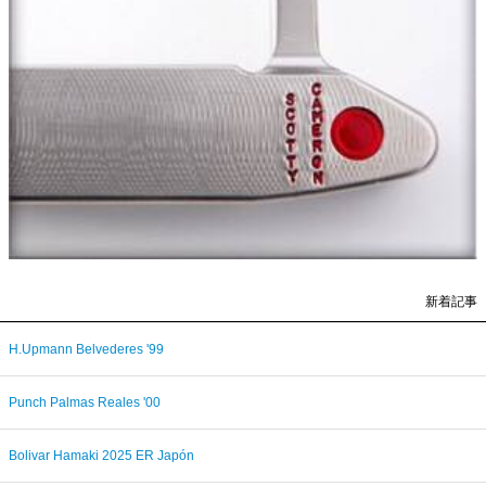
新着記事
H.Upmann Belvederes '99
Punch Palmas Reales '00
Bolivar Hamaki 2025 ER Japón