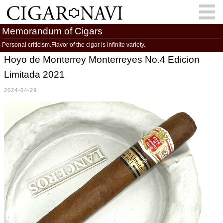
Memorandum of Cigars
Personal criticism.Flavor of the cigar is infinite variety.
Hoyo de Monterrey Monterreyes No.4 Edicion
会員登録
お問い合わせ
サインイン
Limitada 2021
How to Cigar?
Cigar Location
2024-04-29
Cigar Information
Cigar Column
Memorandum
葉巻人
Cigar Map