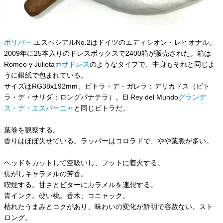
ボリバー
エスペシアルNo.2はドイツのエディシオン・レヒオナル。
2009年に25本入りのドレスボックスで2400箱が販売された。箱は
Romeo y Julieta
カサドレス
のようなタイプで、中身もそれと同じよ
うに銀紙で包まれている。
サイズはRG38x192mm、ビトラ・デ・ガレラ：デリカドス（ビト
ラ・デ・サリダ：ロングパナテラ）。El Rey del Mundo
グランデ
ス・デ・エスパーニャ
と同じビトラだ。
葉巻を観察する。
香りはほぼ失せている。ラッパーはコロラドで、やや葉脈が多い。
ヘッドをカットして空吸いし、フットに着火する。
焦がしキャラメルの芳香。
喫煙する。甘さとビターにカラメルを連想する。
青インク。硬い桃。香木、コニャック。
枯れたうまみとコクがあり、味わいの変化が鮮明で容赦ない。スト
ロング。