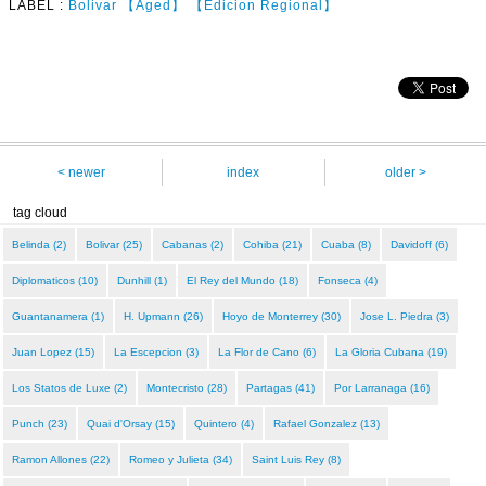
LABEL :
Bolivar
【Aged】
【Edicion Regional】
< newer
index
older >
tag cloud
Belinda (2)
Bolivar (25)
Cabanas (2)
Cohiba (21)
Cuaba (8)
Davidoff (6)
Diplomaticos (10)
Dunhill (1)
El Rey del Mundo (18)
Fonseca (4)
Guantanamera (1)
H. Upmann (26)
Hoyo de Monterrey (30)
Jose L. Piedra (3)
Juan Lopez (15)
La Escepcion (3)
La Flor de Cano (6)
La Gloria Cubana (19)
Los Statos de Luxe (2)
Montecristo (28)
Partagas (41)
Por Larranaga (16)
Punch (23)
Quai d'Orsay (15)
Quintero (4)
Rafael Gonzalez (13)
Ramon Allones (22)
Romeo y Julieta (34)
Saint Luis Rey (8)