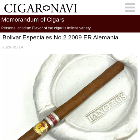
Memorandum of Cigars
Personal criticism.Flavor of the cigar is infinite variety.
Bolivar Especiales No.2 2009 ER Alemania
会員登録
お問い合わせ
サインイン
2025-01-14
How to Cigar?
Cigar Location
Cigar Information
Cigar Column
Memorandum
葉巻人
Cigar Map