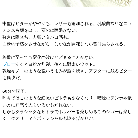
中盤はビターがやや立ち、レザーも追加される。乳酸菌飲料なニュ
アンスも顔を出し、変化に際限がない。
強さは際立ち、力強いタバコ感も。
白粉の予感をさせながら、なかなか開花しない蕾は焦らされる。
終盤に至っても変化の波はとどまることがない。
ブロー
すると白粉が炸裂。後ろに野太いウッド。
乾燥キノコのような強いうまみが脳を焼き、アフターに残るビター
も爽快だ。
60分で喫了。
昨今ではこのような細長いビトラも少なくなり、喫煙のテンポや吸
い方に戸惑う人もいるかも知れない。
しかしクラシックなビトラでボリバーを楽しめるこのシガーは楽し
く、クオリティもポテンシャルも唸るばかりだ。