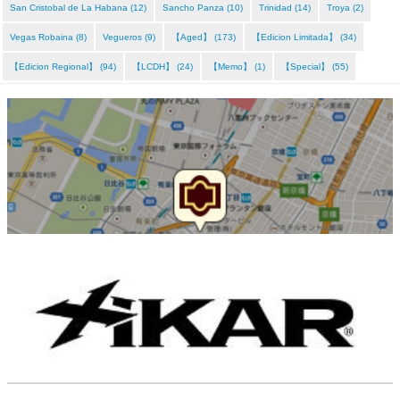
San Cristobal de La Habana (12)
Sancho Panza (10)
Trinidad (14)
Troya (2)
Vegas Robaina (8)
Vegueros (9)
【Aged】 (173)
【Edicion Limitada】 (34)
【Edicion Regional】 (94)
【LCDH】 (24)
【Memo】 (1)
【Special】 (55)