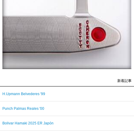
新着記事
H.Upmann Belvederes '99
Punch Palmas Reales '00
Bolivar Hamaki 2025 ER Japón