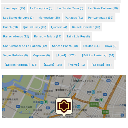
Juan Lopez (15)
La Escepcion (3)
La Flor de Cano (6)
La Gloria Cubana (19)
Los Statos de Luxe (2)
Montecristo (28)
Partagas (41)
Por Larranaga (16)
Punch (23)
Quai d'Orsay (15)
Quintero (4)
Rafael Gonzalez (13)
Ramon Allones (22)
Romeo y Julieta (34)
Saint Luis Rey (8)
San Cristobal de La Habana (12)
Sancho Panza (10)
Trinidad (14)
Troya (2)
Vegas Robaina (8)
Vegueros (9)
【Aged】 (173)
【Edicion Limitada】 (34)
【Edicion Regional】 (94)
【LCDH】 (24)
【Memo】 (1)
【Special】 (55)