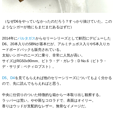
（なぜD6をやっていなかったのだろう？すっかり抜けていた。この
ようなシガーが他にもまだまだあるはずだ）
2014年に
パルタガス
からセリーシリーズとして鮮烈にデビューした
D6。20本入りのSBNが基本だが、アルミチュボス入りや5本入りカ
ードボードパックも販売されている。
太短いシガーのニーズに乗り、非常に人気が高い。
サイズはRG50x90mm、ビトラ・デ・ガレラ：D No.6（ビトラ・
デ・サリダ：ペティロブスト）。
D5
、
D4
を見てもらえれば他のセリーシリーズについてもよく分かる
ので、先に読んでもらえればと思う。
中央に仕切りのついた特徴的な箱から一本取り出し観察する。
ラッパーは荒い。やや斑なコロラドで、表面はオイリー。
香りはウッドが支配的なレザー。無骨なイメージだ。