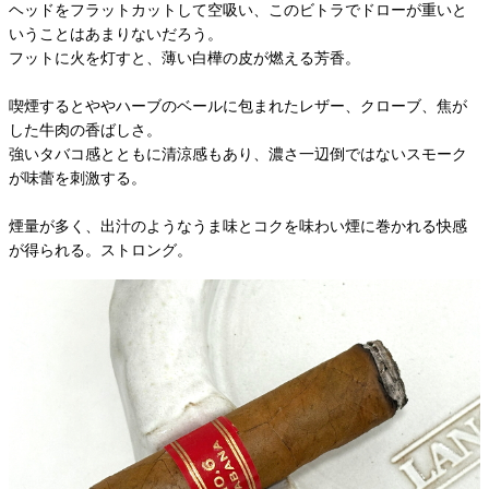
ヘッドをフラットカットして空吸い、このビトラでドローが重いと
いうことはあまりないだろう。
フットに火を灯すと、薄い白樺の皮が燃える芳香。
喫煙するとややハーブのベールに包まれたレザー、クローブ、焦が
した牛肉の香ばしさ。
強いタバコ感とともに清涼感もあり、濃さ一辺倒ではないスモーク
が味蕾を刺激する。
煙量が多く、出汁のようなうま味とコクを味わい煙に巻かれる快感
が得られる。ストロング。