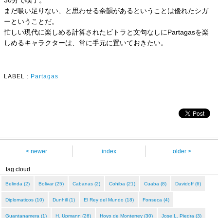
30分で喫了。
まだ吸い足りない、と思わせる余韻があるということは優れたシガ
ーということだ。
忙しい現代に楽しめる計算されたビトラと文句なしにPartagasを楽
しめるキャラクターは、常に手元に置いておきたい。
LABEL :
Partagas
< newer
index
older >
tag cloud
Belinda (2)
Bolivar (25)
Cabanas (2)
Cohiba (21)
Cuaba (8)
Davidoff (6)
Diplomaticos (10)
Dunhill (1)
El Rey del Mundo (18)
Fonseca (4)
Guantanamera (1)
H. Upmann (26)
Hoyo de Monterrey (30)
Jose L. Piedra (3)