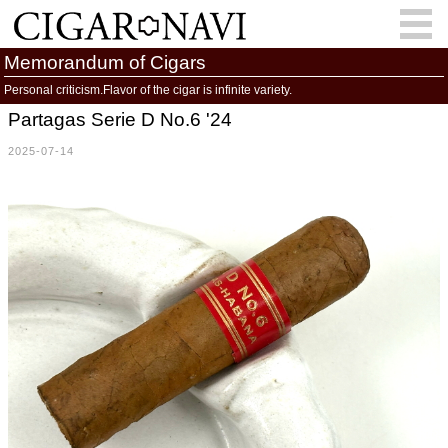
Memorandum of Cigars
Personal criticism.Flavor of the cigar is infinite variety.
Partagas Serie D No.6 '24
会員登録
お問い合わせ
サインイン
2025-07-14
How to Cigar?
Cigar Location
Cigar Information
Cigar Column
Memorandum
葉巻人
Cigar Map