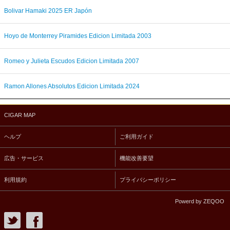
Bolivar Hamaki 2025 ER Japón
Hoyo de Monterrey Piramides Edicion Limitada 2003
Romeo y Julieta Escudos Edicion Limitada 2007
Ramon Allones Absolutos Edicion Limitada 2024
CIGAR MAP
ヘルプ
ご利用ガイド
広告・サービス
機能改善要望
利用規約
プライバシーポリシー
Powerd by ZEQOO