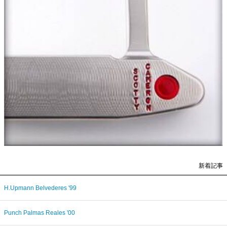
新着記事
H.Upmann Belvederes '99
Punch Palmas Reales '00