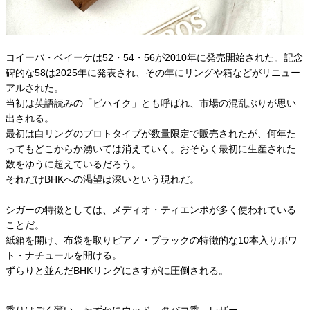
コイーバ・ベイーケは52・54・56が2010年に発売開始された。記念
碑的な58は2025年に発表され、その年にリングや箱などがリニュー
アルされた。
当初は英語読みの「ビハイク」とも呼ばれ、市場の混乱ぶりが思い
出される。
最初は白リングのプロトタイプが数量限定で販売されたが、何年た
ってもどこからか湧いては消えていく。おそらく最初に生産された
数をゆうに超えているだろう。
それだけBHKへの渇望は深いという現れだ。
シガーの特徴としては、メディオ・ティエンポが多く使われている
ことだ。
紙箱を開け、布袋を取りピアノ・ブラックの特徴的な10本入りボワ
ト・ナチュールを開ける。
ずらりと並んだBHKリングにさすがに圧倒される。