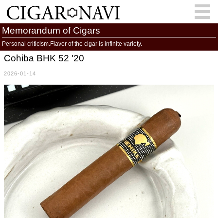
Memorandum of Cigars
Personal criticism.Flavor of the cigar is infinite variety.
Cohiba BHK 52 '20
会員登録
お問い合わせ
サインイン
2026-01-14
How to Cigar?
Cigar Location
Cigar Information
Cigar Column
Memorandum
葉巻人
Cigar Map