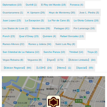
Diplomaticos (10)
Dunhill (1)
El Rey del Mundo (18)
Fonseca (4)
Guantanamera (1)
H. Upmann (26)
Hoyo de Monterrey (30)
Jose L. Piedra (3)
Juan Lopez (15)
La Escepcion (3)
La Flor de Cano (6)
La Gloria Cubana (19)
Los Statos de Luxe (2)
Montecristo (28)
Partagas (41)
Por Larranaga (16)
Punch (23)
Quai d'Orsay (15)
Quintero (4)
Rafael Gonzalez (13)
Ramon Allones (22)
Romeo y Julieta (34)
Saint Luis Rey (8)
San Cristobal de La Habana (12)
Sancho Panza (10)
Trinidad (14)
Troya (2)
Vegas Robaina (8)
Vegueros (9)
【Aged】 (173)
【Edicion Limitada】 (34)
【Edicion Regional】 (94)
【LCDH】 (24)
【Memo】 (1)
【Special】 (55)