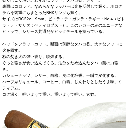
香りはごく薄い。わずかにウッド、タバコ香、レザー。
表面はコロラド。なめらかなラッパーは光を反射して輝く。ホログ
ラムを幾重にもまとったBHKリングも輝く。
サイズはRG52x119mm、ビトラ・デ・ガレラ：ラギートNo.4（ビト
ラ・デ・サリダ：ペティロブスト）。このシガーのみのユニークな
ビトラで、シリーズ共通だがピッグテールを持っている。
ヘッドをフラットカット。断面は芳醇なタバコ香。大きなフットに
火を回す。
杉の焚き火の強い香り。喫煙する。
ぐっと強さが食い込んでくる。油分をため込んだタバコ葉の力強
さ。
カシューナッツ、レザー、白檀。奥に化粧香。一瞬で変化する。
ハーブ系リキュール、コーヒー、白粉。じんわりとしたうま味。ミ
ディアム。
コク深く、軽いようで重い。重いようで軽い。玄妙。