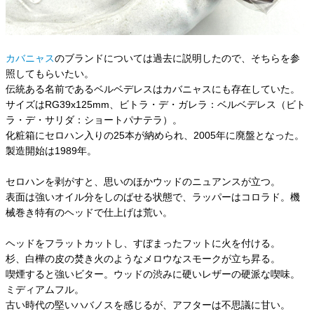
カバニャス
のブランドについては過去に説明したので、そちらを参
照してもらいたい。
伝統ある名前であるベルベデレスはカバニャスにも存在していた。
サイズはRG39x125mm、ビトラ・デ・ガレラ：ベルベデレス（ビト
ラ・デ・サリダ：ショートパナテラ）。
化粧箱にセロハン入りの25本が納められ、2005年に廃盤となった。
製造開始は1989年。
セロハンを剥がすと、思いのほかウッドのニュアンスが立つ。
表面は強いオイル分をしのばせる状態で、ラッパーはコロラド。機
械巻き特有のヘッドで仕上げは荒い。
ヘッドをフラットカットし、すぼまったフットに火を付ける。
杉、白樺の皮の焚き火のようなメロウなスモークが立ち昇る。
喫煙すると強いビター。ウッドの渋みに硬いレザーの硬派な喫味。
ミディアムフル。
古い時代の堅いハバノスを感じるが、アフターは不思議に甘い。