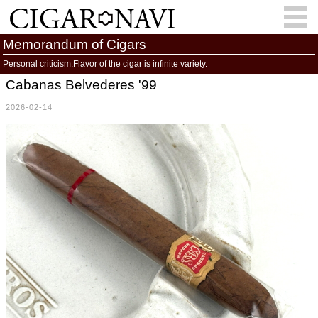
Memorandum of Cigars
Personal criticism.Flavor of the cigar is infinite variety.
Cabanas Belvederes '99
会員登録
お問い合わせ
サインイン
2026-02-14
How to Cigar?
Cigar Location
Cigar Information
Cigar Column
Memorandum
葉巻人
Cigar Map