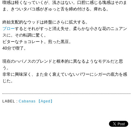
喫感は軽くなっていくが、浅さはない。口腔に感じる塊感はそのま
ま、きついタバコ感がぎゅっと舌を締め付ける。痺れる。
終始支配的なウッドは終盤にさらに拡大する。
ブロー
するとそれがすっと消え失せ、柔らかな小さな花のニュアン
スに。その転調に驚く。
ビターなチョコレート。煎った黒豆。
40分で喫了。
現在のハバノスのブレンドと根本的に異なるようなモデルだと思
う。
非常に興味深く、また全く衰えていないパワーにシガーの底力を感
じた。
LABEL :
Cabanas
【Aged】