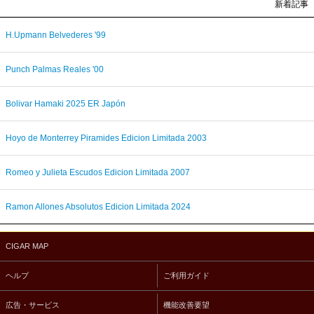
新着記事
H.Upmann Belvederes '99
Punch Palmas Reales '00
Bolivar Hamaki 2025 ER Japón
Hoyo de Monterrey Piramides Edicion Limitada 2003
Romeo y Julieta Escudos Edicion Limitada 2007
Ramon Allones Absolutos Edicion Limitada 2024
CIGAR MAP
ヘルプ
ご利用ガイド
広告・サービス
機能改善要望