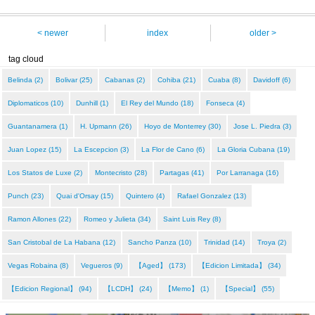
< newer
index
older >
tag cloud
Belinda (2)
Bolivar (25)
Cabanas (2)
Cohiba (21)
Cuaba (8)
Davidoff (6)
Diplomaticos (10)
Dunhill (1)
El Rey del Mundo (18)
Fonseca (4)
Guantanamera (1)
H. Upmann (26)
Hoyo de Monterrey (30)
Jose L. Piedra (3)
Juan Lopez (15)
La Escepcion (3)
La Flor de Cano (6)
La Gloria Cubana (19)
Los Statos de Luxe (2)
Montecristo (28)
Partagas (41)
Por Larranaga (16)
Punch (23)
Quai d'Orsay (15)
Quintero (4)
Rafael Gonzalez (13)
Ramon Allones (22)
Romeo y Julieta (34)
Saint Luis Rey (8)
San Cristobal de La Habana (12)
Sancho Panza (10)
Trinidad (14)
Troya (2)
Vegas Robaina (8)
Vegueros (9)
【Aged】 (173)
【Edicion Limitada】 (34)
【Edicion Regional】 (94)
【LCDH】 (24)
【Memo】 (1)
【Special】 (55)