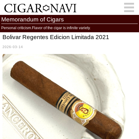
Memorandum of Cigars
Personal criticism.Flavor of the cigar is infinite variety.
Bolivar Regentes Edicion Limitada 2021
会員登録
お問い合わせ
サインイン
2026-03-14
How to Cigar?
Cigar Location
Cigar Information
Cigar Column
Memorandum
葉巻人
Cigar Map