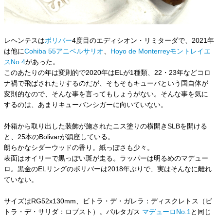
レヘンテスは
ボリバー
4度目のエディシオン・リミターダで、2021年
は他に
Cohiba 55アニベルサリオ
、
Hoyo de Monterreyモントレイエ
スNo.4
があった。
このあたりの年は変則的で2020年はELが1種類、22・23年などコロ
ナ禍で飛ばされたりするのだが、そもそもキューバという国自体が
変則的なので、そんな事を言ってもしょうがない。そんな事を気に
するのは、あまりキューバンシガーに向いていない。
外箱から取り出した装飾が施されたニス塗りの横開きSLBを開ける
と、25本のBolivarが鎮座している。
朗らかなシダーウッドの香り。紙っぽさも少々。
表面はオイリーで黒っぽい斑が走る。ラッパーは明るめのマデュー
ロ。黒金のELリングのボリバーは2018年ぶりで、実はそんなに離れ
ていない。
サイズはRG52x130mm、ビトラ・デ・ガレラ：ディスクレトス（ビ
トラ・デ・サリダ：ロブスト）。パルタガス
マデューロNo.1
と同じ