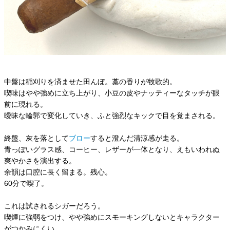
中盤は稲刈りを済ませた田んぼ。藁の香りが牧歌的。
喫味はやや強めに立ち上がり、小豆の皮やナッティーなタッチが眼
前に現れる。
曖昧な輪郭で変化していき、ふと強烈なキックで目を覚まされる。
終盤、灰を落として
ブロー
すると澄んだ清涼感が走る。
青っぽいグラス感、コーヒー、レザーが一体となり、えもいわれぬ
爽やかさを演出する。
余韻は口腔に長く留まる。残心。
60分で喫了。
これは試されるシガーだろう。
喫煙に強弱をつけ、やや強めにスモーキングしないとキャラクター
がつかみにくい。