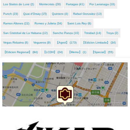
Los Statos de Luxe (2)
Montecristo (28)
Partagas (41)
Por Larranaga (16)
Punch (23)
Quai d'Orsay (15)
Quintero (4)
Rafael Gonzalez (13)
Ramon Allones (22)
Romeo y Julieta (34)
Saint Luis Rey (8)
San Cristobal de La Habana (12)
Sancho Panza (10)
Trinidad (14)
Troya (2)
Vegas Robaina (8)
Vegueros (9)
【Aged】 (173)
【Edicion Limitada】 (34)
【Edicion Regional】 (94)
【LCDH】 (24)
【Memo】 (1)
【Special】 (55)