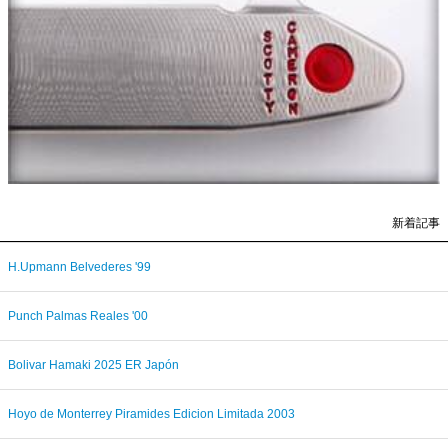
新着記事
H.Upmann Belvederes '99
Punch Palmas Reales '00
Bolivar Hamaki 2025 ER Japón
Hoyo de Monterrey Piramides Edicion Limitada 2003