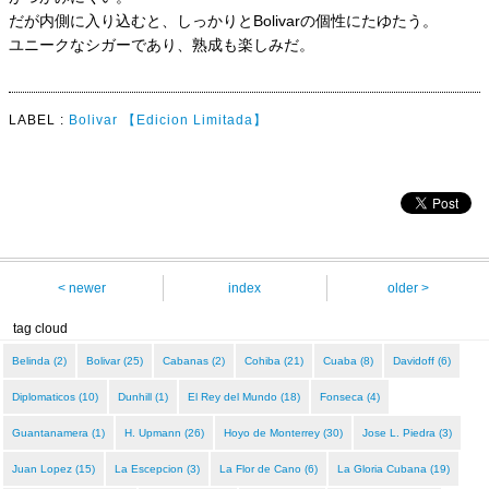
だが内側に入り込むと、しっかりとBolivarの個性にたゆたう。
ユニークなシガーであり、熟成も楽しみだ。
LABEL :
Bolivar
【Edicion Limitada】
< newer
index
older >
tag cloud
Belinda (2)
Bolivar (25)
Cabanas (2)
Cohiba (21)
Cuaba (8)
Davidoff (6)
Diplomaticos (10)
Dunhill (1)
El Rey del Mundo (18)
Fonseca (4)
Guantanamera (1)
H. Upmann (26)
Hoyo de Monterrey (30)
Jose L. Piedra (3)
Juan Lopez (15)
La Escepcion (3)
La Flor de Cano (6)
La Gloria Cubana (19)